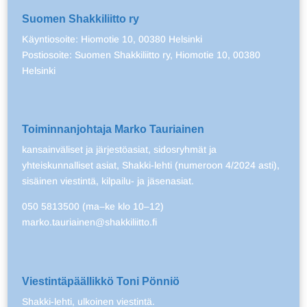
Suomen Shakkiliitto ry
Käyntiosoite: Hiomotie 10, 00380 Helsinki
Postiosoite: Suomen Shakkiliitto ry, Hiomotie 10, 00380
Helsinki
Toiminnanjohtaja Marko Tauriainen
kansainväliset ja järjestöasiat, sidosryhmät ja
yhteiskunnalliset asiat, Shakki-lehti (numeroon 4/2024 asti),
sisäinen viestintä, kilpailu- ja jäsenasiat.
050 5813500 (ma–ke klo 10–12)
marko.tauriainen@shakkiliitto.fi
Viestintäpäällikkö Toni Pönniö
Shakki-lehti, ulkoinen viestintä.