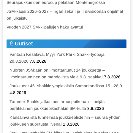
Seurajoukkueiden eurocup pelataan Montenegrossa
JSM-kausi 2026–2027 – liigan sekä I ja II divisioonan ohjelmat
on julkaistu
Vuoden 2027 SM-kilpailujen haku avattu!
Uutiset
Vantaan Kesälava, Myyr York Park: Shakki-työpaja
20.8.2026
7.8.2026
Nuorten JSM:ään on ilmoittautunut 14 joukkuetta –
ilmoittautuminen on mahdollista vielä 9.8. saakka!
7.8.2026
Joukkueet 46. shakkiolympialaisiin Samarkandissa 15.–28.9.
4.8.2026
Tammer-Shakki jatkoi mestaruusputkeaan – neljäs
peräkkäinen joukkuepikashakin SM-kulta
3.8.2026
Kansainvälistä tunnelmaa joukkueblixteihin – seuraa yhden
joukkueen suoritusta livenä!
1.8.2026
Joukkuepikashakin SM-kilpailun käsiohjelma ja palvelut on