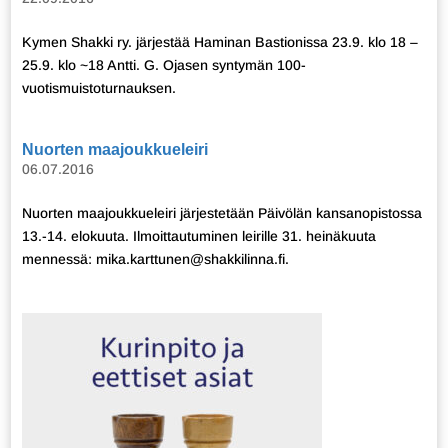
Kymen Shakki ry. järjestää Haminan Bastionissa 23.9. klo 18 –
25.9. klo ~18 Antti. G. Ojasen syntymän 100-
vuotismuistoturnauksen.
Nuorten maajoukkueleiri
06.07.2016
Nuorten maajoukkueleiri järjestetään Päivölän kansanopistossa
13.-14. elokuuta. Ilmoittautuminen leirille 31. heinäkuuta
mennessä: mika.karttunen@shakkilinna.fi.