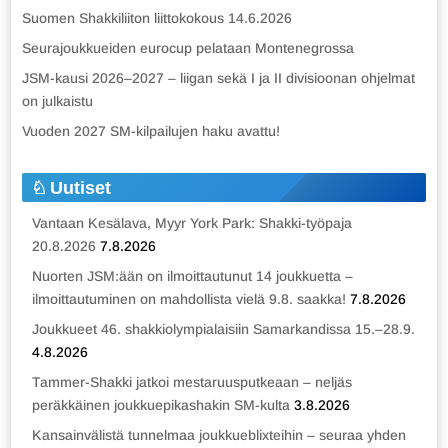
Suomen Shakkiliiton liittokokous 14.6.2026
Seurajoukkueiden eurocup pelataan Montenegrossa
JSM-kausi 2026–2027 – liigan sekä I ja II divisioonan ohjelmat
on julkaistu
Vuoden 2027 SM-kilpailujen haku avattu!
Uutiset
Vantaan Kesälava, Myyr York Park: Shakki-työpaja
20.8.2026
7.8.2026
Nuorten JSM:ään on ilmoittautunut 14 joukkuetta –
ilmoittautuminen on mahdollista vielä 9.8. saakka!
7.8.2026
Joukkueet 46. shakkiolympialaisiin Samarkandissa 15.–28.9.
4.8.2026
Tammer-Shakki jatkoi mestaruusputkeaan – neljäs
peräkkäinen joukkuepikashakin SM-kulta
3.8.2026
Kansainvälistä tunnelmaa joukkueblixteihin – seuraa yhden