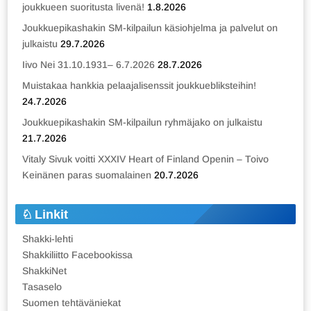
joukkueen suoritusta livenä!
1.8.2026
Joukkuepikashakin SM-kilpailun käsiohjelma ja palvelut on
julkaistu
29.7.2026
Iivo Nei 31.10.1931– 6.7.2026
28.7.2026
Muistakaa hankkia pelaajalisenssit joukkuebliksteihin!
24.7.2026
Joukkuepikashakin SM-kilpailun ryhmäjako on julkaistu
21.7.2026
Vitaly Sivuk voitti XXXIV Heart of Finland Openin – Toivo
Keinänen paras suomalainen
20.7.2026
Linkit
Shakki-lehti
Shakkiliitto Facebookissa
ShakkiNet
Tasaselo
Suomen tehtäväniekat