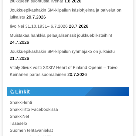
joukkueen suoritusta livenä!
1.8.2026
Joukkuepikashakin SM-kilpailun käsiohjelma ja palvelut on
julkaistu
29.7.2026
Iivo Nei 31.10.1931– 6.7.2026
28.7.2026
Muistakaa hankkia pelaajalisenssit joukkuebliksteihin!
24.7.2026
Joukkuepikashakin SM-kilpailun ryhmäjako on julkaistu
21.7.2026
Vitaly Sivuk voitti XXXIV Heart of Finland Openin – Toivo
Keinänen paras suomalainen
20.7.2026
Linkit
Shakki-lehti
Shakkiliitto Facebookissa
ShakkiNet
Tasaselo
Suomen tehtäväniekat