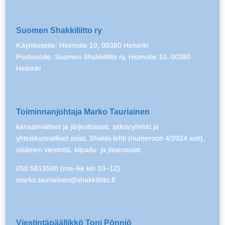
Suomen Shakkiliitto ry
Käyntiosoite: Hiomotie 10, 00380 Helsinki
Postiosoite: Suomen Shakkiliitto ry, Hiomotie 10, 00380
Helsinki
Toiminnanjohtaja Marko Tauriainen
kansainväliset ja järjestöasiat, sidosryhmät ja
yhteiskunnalliset asiat, Shakki-lehti (numeroon 4/2024 asti),
sisäinen viestintä, kilpailu- ja jäsenasiat.
050 5813500 (ma–ke klo 10–12)
marko.tauriainen@shakkiliitto.fi
Viestintäpäällikkö Toni Pönniö