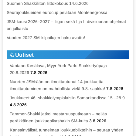
Suomen Shakkiliiton liittokokous 14.6.2026
Seurajoukkueiden eurocup pelataan Montenegrossa
JSM-kausi 2026–2027 – liigan sekä I ja II divisioonan ohjelmat
on julkaistu
Vuoden 2027 SM-kilpailujen haku avattu!
Uutiset
Vantaan Kesälava, Myyr York Park: Shakki-työpaja
20.8.2026
7.8.2026
Nuorten JSM:ään on ilmoittautunut 14 joukkuetta –
ilmoittautuminen on mahdollista vielä 9.8. saakka!
7.8.2026
Joukkueet 46. shakkiolympialaisiin Samarkandissa 15.–28.9.
4.8.2026
Tammer-Shakki jatkoi mestaruusputkeaan – neljäs
peräkkäinen joukkuepikashakin SM-kulta
3.8.2026
Kansainvälistä tunnelmaa joukkueblixteihin – seuraa yhden