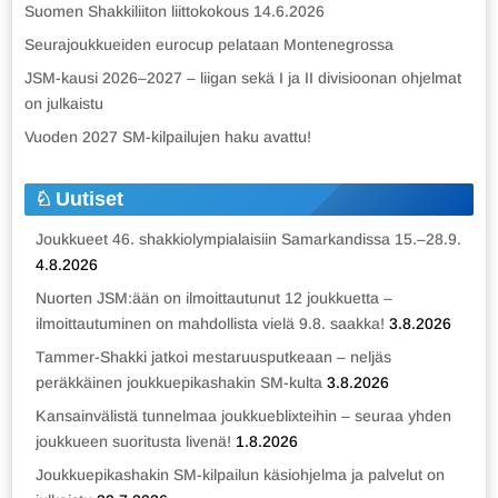
Suomen Shakkiliiton liittokokous 14.6.2026
Seurajoukkueiden eurocup pelataan Montenegrossa
JSM-kausi 2026–2027 – liigan sekä I ja II divisioonan ohjelmat
on julkaistu
Vuoden 2027 SM-kilpailujen haku avattu!
Uutiset
Joukkueet 46. shakkiolympialaisiin Samarkandissa 15.–28.9.
4.8.2026
Nuorten JSM:ään on ilmoittautunut 12 joukkuetta –
ilmoittautuminen on mahdollista vielä 9.8. saakka!
3.8.2026
Tammer-Shakki jatkoi mestaruusputkeaan – neljäs
peräkkäinen joukkuepikashakin SM-kulta
3.8.2026
Kansainvälistä tunnelmaa joukkueblixteihin – seuraa yhden
joukkueen suoritusta livenä!
1.8.2026
Joukkuepikashakin SM-kilpailun käsiohjelma ja palvelut on