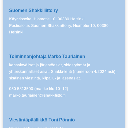
Suomen Shakkiliitto ry
Käyntiosoite: Hiomotie 10, 00380 Helsinki
Postiosoite: Suomen Shakkiliitto ry, Hiomotie 10, 00380
Helsinki
Toiminnanjohtaja Marko Tauriainen
kansainväliset ja järjestöasiat, sidosryhmät ja
yhteiskunnalliset asiat, Shakki-lehti (numeroon 4/2024 asti),
sisäinen viestintä, kilpailu- ja jäsenasiat.
050 5813500 (ma–ke klo 10–12)
marko.tauriainen@shakkiliitto.fi
Viestintäpäällikkö Toni Pönniö