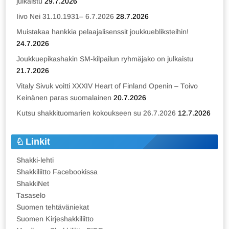
julkaistu
29.7.2026
Iivo Nei 31.10.1931– 6.7.2026
28.7.2026
Muistakaa hankkia pelaajalisenssit joukkuebliksteihin!
24.7.2026
Joukkuepikashakin SM-kilpailun ryhmäjako on julkaistu
21.7.2026
Vitaly Sivuk voitti XXXIV Heart of Finland Openin – Toivo
Keinänen paras suomalainen
20.7.2026
Kutsu shakkituomarien kokoukseen su 26.7.2026
12.7.2026
Linkit
Shakki-lehti
Shakkiliitto Facebookissa
ShakkiNet
Tasaselo
Suomen tehtäväniekat
Suomen Kirjeshakkiliitto