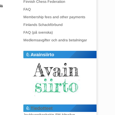
Finnish Chess Federation
lä
FAQ
Membership fees and other payments
Finlands Schackförbund
FAQ (på svenska)
Medlemsavgifter och andra betalningar
Avainsiirto
Tiedotteet
Joukkuepikashakin SM-kilpailun