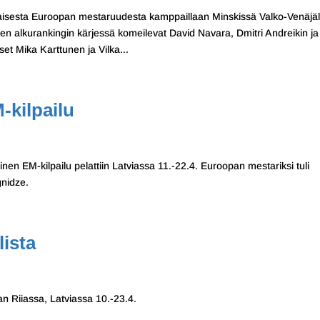
isesta Euroopan mestaruudesta kamppaillaan Minskissä Valko-Venäjäl
en alkurankingin kärjessä komeilevat David Navara, Dmitri Andreikin ja
et Mika Karttunen ja Vilka...
-kilpailu
nen EM-kilpailu pelattiin Latviassa 11.-22.4. Euroopan mestariksi tuli
nidze.
lista
an Riiassa, Latviassa 10.-23.4.