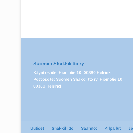
Suomen Shakkiliitto ry
Käyntiosoite: Hiomotie 10, 00380 Helsinki
Postiosoite: Suomen Shakkiliitto ry, Hiomotie 10,
00380 Helsinki
Uutiset
Shakkiliitto
Säännöt
Kilpailut
J