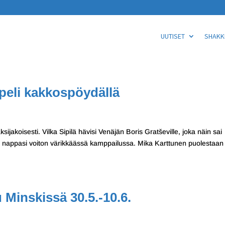
UUTISET
SHAKKI
apeli kakkospöydällä
sijakoisesti. Vilka Sipilä hävisi Venäjän Boris Gratševille, joka näin sai
a nappasi voiton värikkäässä kamppailussa. Mika Karttunen puolestaan 
 Minskissä 30.5.-10.6.