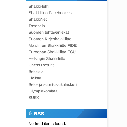
Shakki-lehti
Shakkiliitto Facebookissa
ShakkiNet
Tasaselo
Suomen tehtäväniekat
Suomen Kirjeshakkiliitto
Maailman Shakkiliitto FIDE
Euroopan Shakkiliitto ECU
Helsingin Shakkiliitto
Chess Results
Selolista
Elolista
Selo- ja suorituslukulaskuri
Olympiakomitea
SUEK
RSS
No feed items found.