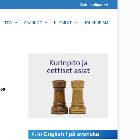
Materiaalipankki
LIITTO
SÄÄNNÖT
KILPAILUT
JOUKKUE-SM
otti
in English / på svenska