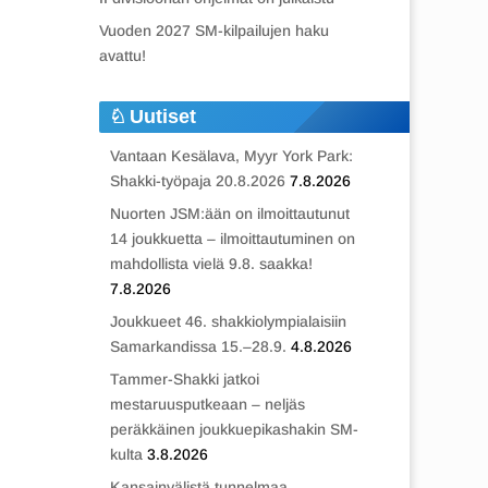
Vuoden 2027 SM-kilpailujen haku
avattu!
Uutiset
Vantaan Kesälava, Myyr York Park:
Shakki-työpaja 20.8.2026
7.8.2026
Nuorten JSM:ään on ilmoittautunut
14 joukkuetta – ilmoittautuminen on
mahdollista vielä 9.8. saakka!
7.8.2026
Joukkueet 46. shakkiolympialaisiin
Samarkandissa 15.–28.9.
4.8.2026
Tammer-Shakki jatkoi
mestaruusputkeaan – neljäs
peräkkäinen joukkuepikashakin SM-
kulta
3.8.2026
Kansainvälistä tunnelmaa