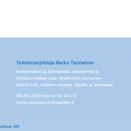
Toiminnanjohtaja Marko Tauriainen
kansainväliset ja järjestöasiat, sidosryhmät ja
yhteiskunnalliset asiat, Shakki-lehti (numeroon
4/2024 asti), sisäinen viestintä, kilpailu- ja jäsenasiat.
050 5813500 (ma–ke klo 10–12)
marko.tauriainen@shakkiliitto.fi
oukkue-SM