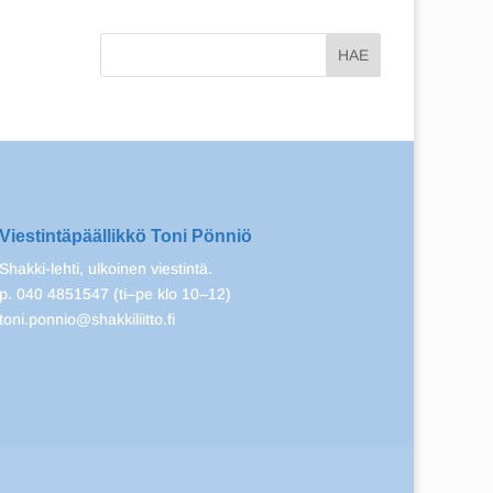
Viestintäpäällikkö Toni Pönniö
Shakki-lehti, ulkoinen viestintä.
p. 040 4851547 (ti–pe klo 10–12)
toni.ponnio@shakkiliitto.fi