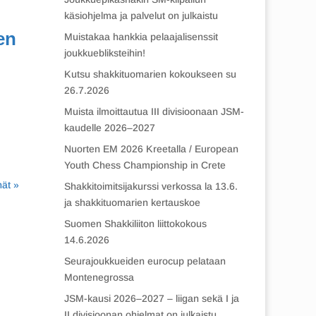
käsiohjelma ja palvelut on julkaistu
en
Muistakaa hankkia pelaajalisenssit
joukkuebliksteihin!
Kutsu shakkituomarien kokoukseen su
26.7.2026
Muista ilmoittautua III divisioonaan JSM-
kaudelle 2026–2027
Nuorten EM 2026 Kreetalla / European
Youth Chess Championship in Crete
ät »
Shakkitoimitsijakurssi verkossa la 13.6.
ja shakkituomarien kertauskoe
Suomen Shakkiliiton liittokokous
14.6.2026
Seurajoukkueiden eurocup pelataan
Montenegrossa
JSM-kausi 2026–2027 – liigan sekä I ja
II divisioonan ohjelmat on julkaistu