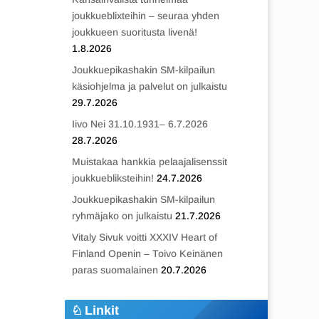
joukkueblixteihin – seuraa yhden
joukkueen suoritusta livenä!
1.8.2026
Joukkuepikashakin SM-kilpailun
käsiohjelma ja palvelut on julkaistu
29.7.2026
Iivo Nei 31.10.1931– 6.7.2026
28.7.2026
Muistakaa hankkia pelaajalisenssit
joukkuebliksteihin!
24.7.2026
Joukkuepikashakin SM-kilpailun
ryhmäjako on julkaistu
21.7.2026
Vitaly Sivuk voitti XXXIV Heart of
Finland Openin – Toivo Keinänen
paras suomalainen
20.7.2026
Linkit