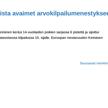
sta avaimet arvokilpailumenestykse
nänen keräsi 14-vuotiaiden poikien sarjassa 6 pistettä ja sijoittui
atasoisessa kilpailussa 15. sijalle. Euroopan mestaruuden Keinäsen
Seuraavat merkinn