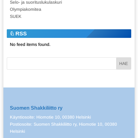
Selo- ja suorituslukulaskuri
Olympiakomitea
SUEK
RSS
No feed items found.
Suomen Shakkiliitto ry
Käyntiosoite: Hiomotie 10, 00380 Helsinki
Postiosoite: Suomen Shakkiliitto ry, Hiomotie 10, 00380
Helsinki