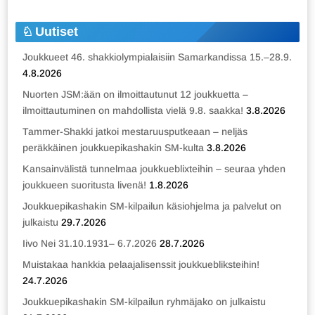
Uutiset
Joukkueet 46. shakkiolympialaisiin Samarkandissa 15.–28.9.
4.8.2026
Nuorten JSM:ään on ilmoittautunut 12 joukkuetta –
ilmoittautuminen on mahdollista vielä 9.8. saakka!
3.8.2026
Tammer-Shakki jatkoi mestaruusputkeaan – neljäs
peräkkäinen joukkuepikashakin SM-kulta
3.8.2026
Kansainvälistä tunnelmaa joukkueblixteihin – seuraa yhden
joukkueen suoritusta livenä!
1.8.2026
Joukkuepikashakin SM-kilpailun käsiohjelma ja palvelut on
julkaistu
29.7.2026
Iivo Nei 31.10.1931– 6.7.2026
28.7.2026
Muistakaa hankkia pelaajalisenssit joukkuebliksteihin!
24.7.2026
Joukkuepikashakin SM-kilpailun ryhmäjako on julkaistu