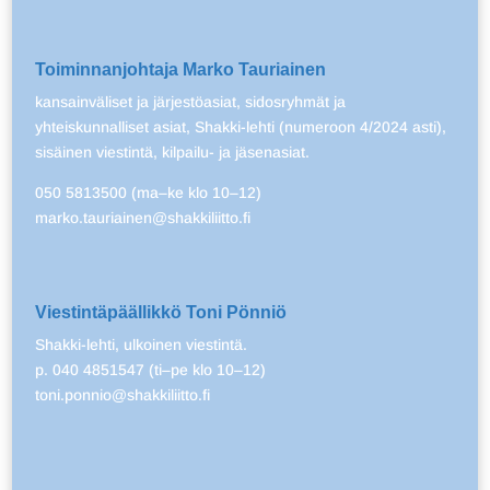
Toiminnanjohtaja Marko Tauriainen
kansainväliset ja järjestöasiat, sidosryhmät ja
yhteiskunnalliset asiat, Shakki-lehti (numeroon 4/2024 asti),
sisäinen viestintä, kilpailu- ja jäsenasiat.
050 5813500 (ma–ke klo 10–12)
marko.tauriainen@shakkiliitto.fi
Viestintäpäällikkö Toni Pönniö
Shakki-lehti, ulkoinen viestintä.
p. 040 4851547 (ti–pe klo 10–12)
toni.ponnio@shakkiliitto.fi