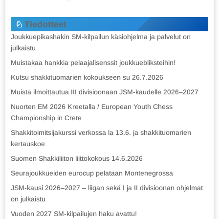
Tiedotteet
Joukkuepikashakin SM-kilpailun käsiohjelma ja palvelut on
julkaistu
Muistakaa hankkia pelaajalisenssit joukkuebliksteihin!
Kutsu shakkituomarien kokoukseen su 26.7.2026
Muista ilmoittautua III divisioonaan JSM-kaudelle 2026–2027
Nuorten EM 2026 Kreetalla / European Youth Chess
Championship in Crete
Shakkitoimitsijakurssi verkossa la 13.6. ja shakkituomarien
kertauskoe
Suomen Shakkiliiton liittokokous 14.6.2026
Seurajoukkueiden eurocup pelataan Montenegrossa
JSM-kausi 2026–2027 – liigan sekä I ja II divisioonan ohjelmat
on julkaistu
Vuoden 2027 SM-kilpailujen haku avattu!