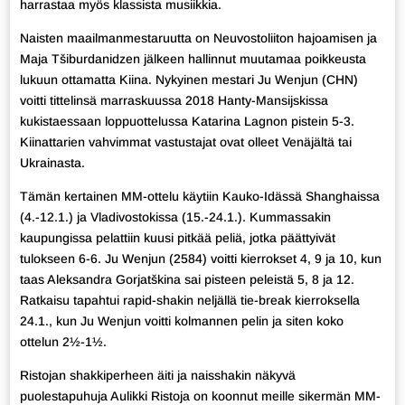
harrastaa myös klassista musiikkia.
Naisten maailmanmestaruutta on Neuvostoliiton hajoamisen ja
Maja Tšiburdanidzen jälkeen hallinnut muutamaa poikkeusta
lukuun ottamatta Kiina. Nykyinen mestari Ju Wenjun (CHN)
voitti tittelinsä marraskuussa 2018 Hanty-Mansijskissa
kukistaessaan loppuottelussa Katarina Lagnon pistein 5-3.
Kiinattarien vahvimmat vastustajat ovat olleet Venäjältä tai
Ukrainasta.
Tämän kertainen MM-ottelu käytiin Kauko-Idässä Shanghaissa
(4.-12.1.) ja Vladivostokissa (15.-24.1.). Kummassakin
kaupungissa pelattiin kuusi pitkää peliä, jotka päättyivät
tulokseen 6-6. Ju Wenjun (2584) voitti kierrokset 4, 9 ja 10, kun
taas Aleksandra Gorjatškina sai pisteen peleistä 5, 8 ja 12.
Ratkaisu tapahtui rapid-shakin neljällä tie-break kierroksella
24.1., kun Ju Wenjun voitti kolmannen pelin ja siten koko
ottelun 2½-1½.
Ristojan shakkiperheen äiti ja naisshakin näkyvä
puolestapuhuja Aulikki Ristoja on koonnut meille sikermän MM-