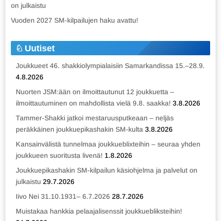
on julkaistu
Vuoden 2027 SM-kilpailujen haku avattu!
Uutiset
Joukkueet 46. shakkiolympialaisiin Samarkandissa 15.–28.9.
4.8.2026
Nuorten JSM:ään on ilmoittautunut 12 joukkuetta –
ilmoittautuminen on mahdollista vielä 9.8. saakka!
3.8.2026
Tammer-Shakki jatkoi mestaruusputkeaan – neljäs
peräkkäinen joukkuepikashakin SM-kulta
3.8.2026
Kansainvälistä tunnelmaa joukkueblixteihin – seuraa yhden
joukkueen suoritusta livenä!
1.8.2026
Joukkuepikashakin SM-kilpailun käsiohjelma ja palvelut on
julkaistu
29.7.2026
Iivo Nei 31.10.1931– 6.7.2026
28.7.2026
Muistakaa hankkia pelaajalisenssit joukkuebliksteihin!