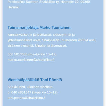
Postiosoite: Suomen Shakkiliitto ry, Hiomotie 10, 00380
Helsinki
Toiminnanjohtaja Marko Tauriainen
kansainväliset ja järjestöasiat, sidosryhmät ja
yhteiskunnalliset asiat, Shakki-lehti (numeroon 4/2024 asti),
sisäinen viestintä, kilpailu- ja jäsenasiat.
050 5813500 (ma–ke klo 10–12)
marko.tauriainen@shakkiliitto.fi
Viestintäpäällikkö Toni Pönniö
Shakki-lehti, ulkoinen viestintä.
p. 040 4851547 (ti–pe klo 10–12)
toni.ponnio@shakkiliitto.fi