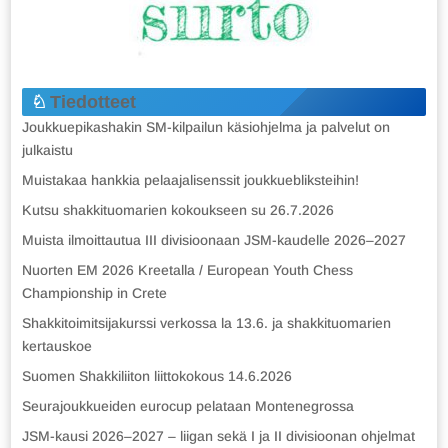
Tiedotteet
Joukkuepikashakin SM-kilpailun käsiohjelma ja palvelut on
julkaistu
Muistakaa hankkia pelaajalisenssit joukkuebliksteihin!
Kutsu shakkituomarien kokoukseen su 26.7.2026
Muista ilmoittautua III divisioonaan JSM-kaudelle 2026–2027
Nuorten EM 2026 Kreetalla / European Youth Chess
Championship in Crete
Shakkitoimitsijakurssi verkossa la 13.6. ja shakkituomarien
kertauskoe
Suomen Shakkiliiton liittokokous 14.6.2026
Seurajoukkueiden eurocup pelataan Montenegrossa
JSM-kausi 2026–2027 – liigan sekä I ja II divisioonan ohjelmat