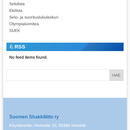
Selolista
Elolista
Selo- ja suorituslukulaskuri
Olympiakomitea
SUEK
RSS
No feed items found.
Suomen Shakkiliitto ry
Käyntiosoite: Hiomotie 10, 00380 Helsinki