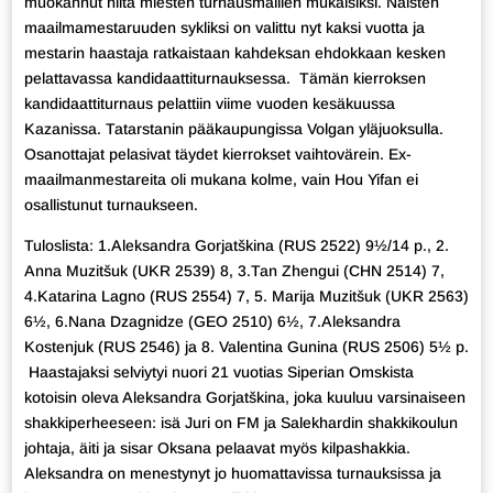
muokannut niitä miesten turnausmallien mukaisiksi. Naisten
maailmamestaruuden sykliksi on valittu nyt kaksi vuotta ja
mestarin haastaja ratkaistaan kahdeksan ehdokkaan kesken
pelattavassa kandidaattiturnauksessa. Tämän kierroksen
kandidaattiturnaus pelattiin viime vuoden kesäkuussa
Kazanissa. Tatarstanin pääkaupungissa Volgan yläjuoksulla.
Osanottajat pelasivat täydet kierrokset vaihtovärein. Ex-
maailmanmestareita oli mukana kolme, vain Hou Yifan ei
osallistunut turnaukseen.
Tuloslista: 1.Aleksandra Gorjatškina (RUS 2522) 9½/14 p., 2.
Anna Muzitšuk (UKR 2539) 8, 3.Tan Zhengui (CHN 2514) 7,
4.Katarina Lagno (RUS 2554) 7, 5. Marija Muzitšuk (UKR 2563)
6½, 6.Nana Dzagnidze (GEO 2510) 6½, 7.Aleksandra
Kostenjuk (RUS 2546) ja 8. Valentina Gunina (RUS 2506) 5½ p.
Haastajaksi selviytyi nuori 21 vuotias Siperian Omskista
kotoisin oleva Aleksandra Gorjatškina, joka kuuluu varsinaiseen
shakkiperheeseen: isä Juri on FM ja Salekhardin shakkikoulun
johtaja, äiti ja sisar Oksana pelaavat myös kilpashakkia.
Aleksandra on menestynyt jo huomattavissa turnauksissa ja