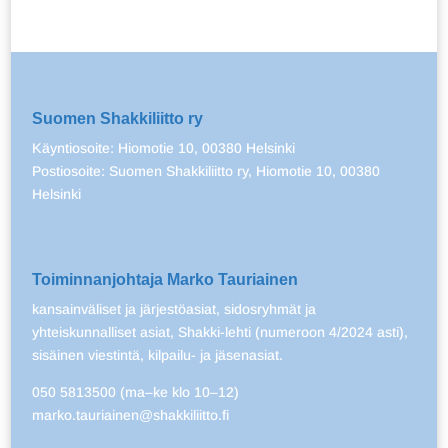
Suomen Shakkiliitto ry
Käyntiosoite: Hiomotie 10, 00380 Helsinki
Postiosoite: Suomen Shakkiliitto ry, Hiomotie 10, 00380
Helsinki
Toiminnanjohtaja Marko Tauriainen
kansainväliset ja järjestöasiat, sidosryhmät ja
yhteiskunnalliset asiat, Shakki-lehti (numeroon 4/2024 asti),
sisäinen viestintä, kilpailu- ja jäsenasiat.
050 5813500 (ma–ke klo 10–12)
marko.tauriainen@shakkiliitto.fi