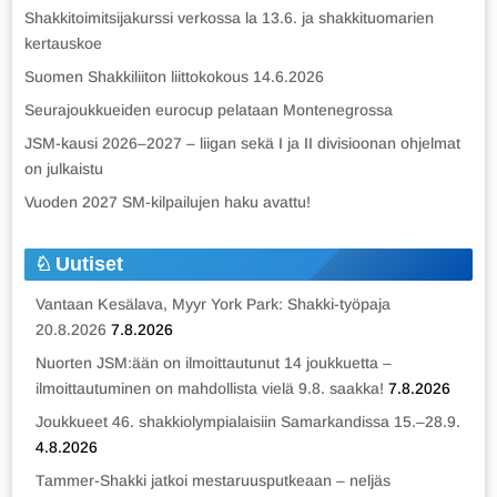
Shakkitoimitsijakurssi verkossa la 13.6. ja shakkituomarien
kertauskoe
Suomen Shakkiliiton liittokokous 14.6.2026
Seurajoukkueiden eurocup pelataan Montenegrossa
JSM-kausi 2026–2027 – liigan sekä I ja II divisioonan ohjelmat
on julkaistu
Vuoden 2027 SM-kilpailujen haku avattu!
Uutiset
Vantaan Kesälava, Myyr York Park: Shakki-työpaja
20.8.2026
7.8.2026
Nuorten JSM:ään on ilmoittautunut 14 joukkuetta –
ilmoittautuminen on mahdollista vielä 9.8. saakka!
7.8.2026
Joukkueet 46. shakkiolympialaisiin Samarkandissa 15.–28.9.
4.8.2026
Tammer-Shakki jatkoi mestaruusputkeaan – neljäs