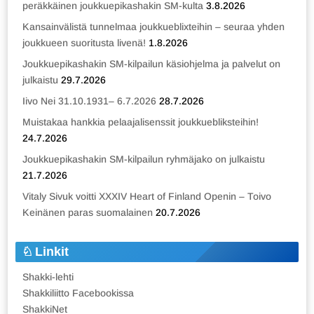
peräkkäinen joukkuepikashakin SM-kulta
3.8.2026
Kansainvälistä tunnelmaa joukkueblixteihin – seuraa yhden
joukkueen suoritusta livenä!
1.8.2026
Joukkuepikashakin SM-kilpailun käsiohjelma ja palvelut on
julkaistu
29.7.2026
Iivo Nei 31.10.1931– 6.7.2026
28.7.2026
Muistakaa hankkia pelaajalisenssit joukkuebliksteihin!
24.7.2026
Joukkuepikashakin SM-kilpailun ryhmäjako on julkaistu
21.7.2026
Vitaly Sivuk voitti XXXIV Heart of Finland Openin – Toivo
Keinänen paras suomalainen
20.7.2026
Linkit
Shakki-lehti
Shakkiliitto Facebookissa
ShakkiNet