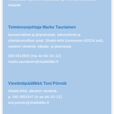
Helsinki
Toiminnanjohtaja Marko Tauriainen
kansainväliset ja järjestöasiat, sidosryhmät ja
yhteiskunnalliset asiat, Shakki-lehti (numeroon 4/2024 asti),
sisäinen viestintä, kilpailu- ja jäsenasiat.
050 5813500 (ma–ke klo 10–12)
marko.tauriainen@shakkiliitto.fi
Viestintäpäällikkö Toni Pönniö
Shakki-lehti, ulkoinen viestintä.
p. 040 4851547 (ti–pe klo 10–12)
toni.ponnio@shakkiliitto.fi