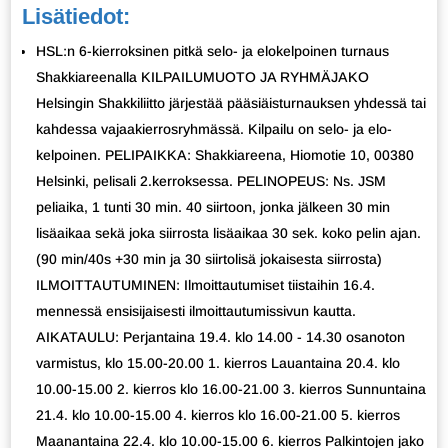
Lisätiedot:
HSL:n 6-kierroksinen pitkä selo- ja elokelpoinen turnaus
Shakkiareenalla KILPAILUMUOTO JA RYHMÄJAKO
Helsingin Shakkiliitto järjestää pääsiäisturnauksen yhdessä tai
kahdessa vajaakierrosryhmässä. Kilpailu on selo- ja elo-
kelpoinen. PELIPAIKKA: Shakkiareena, Hiomotie 10, 00380
Helsinki, pelisali 2.kerroksessa. PELINOPEUS: Ns. JSM
peliaika, 1 tunti 30 min. 40 siirtoon, jonka jälkeen 30 min
lisäaikaa sekä joka siirrosta lisäaikaa 30 sek. koko pelin ajan.
(90 min/40s +30 min ja 30 siirtolisä jokaisesta siirrosta)
ILMOITTAUTUMINEN: Ilmoittautumiset tiistaihin 16.4.
mennessä ensisijaisesti ilmoittautumissivun kautta.
AIKATAULU: Perjantaina 19.4. klo 14.00 - 14.30 osanoton
varmistus, klo 15.00-20.00 1. kierros Lauantaina 20.4. klo
10.00-15.00 2. kierros klo 16.00-21.00 3. kierros Sunnuntaina
21.4. klo 10.00-15.00 4. kierros klo 16.00-21.00 5. kierros
Maanantaina 22.4. klo 10.00-15.00 6. kierros Palkintojen jako