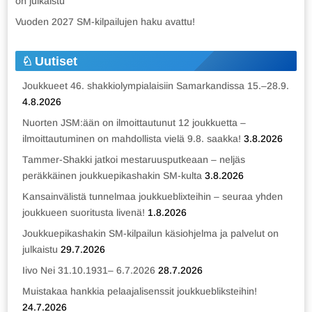
on julkaistu
Vuoden 2027 SM-kilpailujen haku avattu!
Uutiset
Joukkueet 46. shakkiolympialaisiin Samarkandissa 15.–28.9.
4.8.2026
Nuorten JSM:ään on ilmoittautunut 12 joukkuetta –
ilmoittautuminen on mahdollista vielä 9.8. saakka!
3.8.2026
Tammer-Shakki jatkoi mestaruusputkeaan – neljäs
peräkkäinen joukkuepikashakin SM-kulta
3.8.2026
Kansainvälistä tunnelmaa joukkueblixteihin – seuraa yhden
joukkueen suoritusta livenä!
1.8.2026
Joukkuepikashakin SM-kilpailun käsiohjelma ja palvelut on
julkaistu
29.7.2026
Iivo Nei 31.10.1931– 6.7.2026
28.7.2026
Muistakaa hankkia pelaajalisenssit joukkuebliksteihin!
24.7.2026