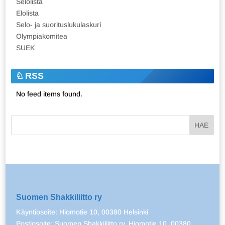
Selolista
Elolista
Selo- ja suorituslukulaskuri
Olympiakomitea
SUEK
RSS
No feed items found.
Suomen Shakkiliitto ry
Käyntiosoite: Hiomotie 10, 00380 Helsinki
Postiosoite: Suomen Shakkiliitto ry, Hiomotie 10, 00380