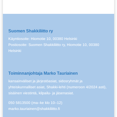
Suomen Shakkiliitto ry
Käyntiosoite: Hiomotie 10, 00380 Helsinki
Postiosoite: Suomen Shakkiliitto ry, Hiomotie 10, 00380
Helsinki
Toiminnanjohtaja Marko Tauriainen
kansainväliset ja järjestöasiat, sidosryhmät ja
yhteiskunnalliset asiat, Shakki-lehti (numeroon 4/2024 asti),
sisäinen viestintä, kilpailu- ja jäsenasiat.
050 5813500 (ma–ke klo 10–12)
marko.tauriainen@shakkiliitto.fi