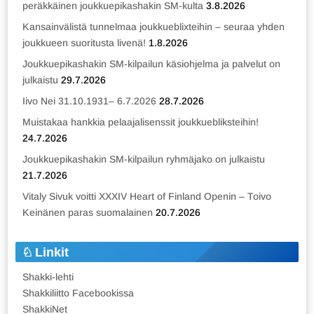
peräkkäinen joukkuepikashakin SM-kulta
3.8.2026
Kansainvälistä tunnelmaa joukkueblixteihin – seuraa yhden
joukkueen suoritusta livenä!
1.8.2026
Joukkuepikashakin SM-kilpailun käsiohjelma ja palvelut on
julkaistu
29.7.2026
Iivo Nei 31.10.1931– 6.7.2026
28.7.2026
Muistakaa hankkia pelaajalisenssit joukkuebliksteihin!
24.7.2026
Joukkuepikashakin SM-kilpailun ryhmäjako on julkaistu
21.7.2026
Vitaly Sivuk voitti XXXIV Heart of Finland Openin – Toivo
Keinänen paras suomalainen
20.7.2026
Linkit
Shakki-lehti
Shakkiliitto Facebookissa
ShakkiNet