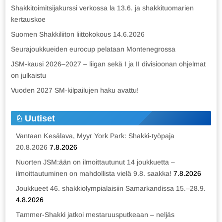
Shakkitoimitsijakurssi verkossa la 13.6. ja shakkituomarien
kertauskoe
Suomen Shakkiliiton liittokokous 14.6.2026
Seurajoukkueiden eurocup pelataan Montenegrossa
JSM-kausi 2026–2027 – liigan sekä I ja II divisioonan ohjelmat
on julkaistu
Vuoden 2027 SM-kilpailujen haku avattu!
Uutiset
Vantaan Kesälava, Myyr York Park: Shakki-työpaja
20.8.2026
7.8.2026
Nuorten JSM:ään on ilmoittautunut 14 joukkuetta –
ilmoittautuminen on mahdollista vielä 9.8. saakka!
7.8.2026
Joukkueet 46. shakkiolympialaisiin Samarkandissa 15.–28.9.
4.8.2026
Tammer-Shakki jatkoi mestaruusputkeaan – neljäs