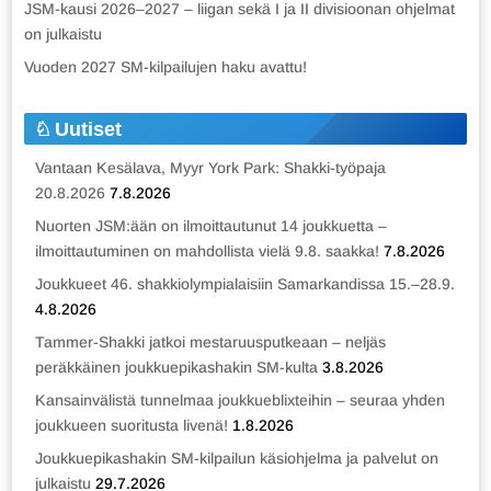
JSM-kausi 2026–2027 – liigan sekä I ja II divisioonan ohjelmat
on julkaistu
Vuoden 2027 SM-kilpailujen haku avattu!
Uutiset
Vantaan Kesälava, Myyr York Park: Shakki-työpaja
20.8.2026
7.8.2026
Nuorten JSM:ään on ilmoittautunut 14 joukkuetta –
ilmoittautuminen on mahdollista vielä 9.8. saakka!
7.8.2026
Joukkueet 46. shakkiolympialaisiin Samarkandissa 15.–28.9.
4.8.2026
Tammer-Shakki jatkoi mestaruusputkeaan – neljäs
peräkkäinen joukkuepikashakin SM-kulta
3.8.2026
Kansainvälistä tunnelmaa joukkueblixteihin – seuraa yhden
joukkueen suoritusta livenä!
1.8.2026
Joukkuepikashakin SM-kilpailun käsiohjelma ja palvelut on
julkaistu
29.7.2026