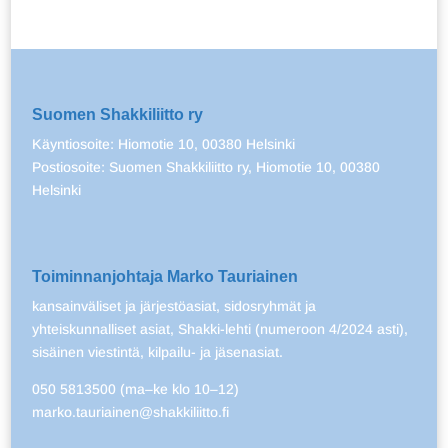
Suomen Shakkiliitto ry
Käyntiosoite: Hiomotie 10, 00380 Helsinki
Postiosoite: Suomen Shakkiliitto ry, Hiomotie 10, 00380
Helsinki
Toiminnanjohtaja Marko Tauriainen
kansainväliset ja järjestöasiat, sidosryhmät ja
yhteiskunnalliset asiat, Shakki-lehti (numeroon 4/2024 asti),
sisäinen viestintä, kilpailu- ja jäsenasiat.
050 5813500 (ma–ke klo 10–12)
marko.tauriainen@shakkiliitto.fi