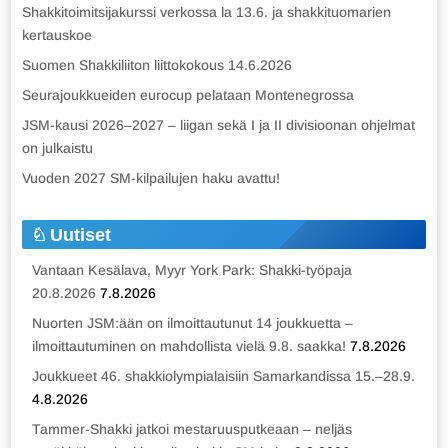
Shakkitoimitsijakurssi verkossa la 13.6. ja shakkituomarien
kertauskoe
Suomen Shakkiliiton liittokokous 14.6.2026
Seurajoukkueiden eurocup pelataan Montenegrossa
JSM-kausi 2026–2027 – liigan sekä I ja II divisioonan ohjelmat
on julkaistu
Vuoden 2027 SM-kilpailujen haku avattu!
Uutiset
Vantaan Kesälava, Myyr York Park: Shakki-työpaja
20.8.2026
7.8.2026
Nuorten JSM:ään on ilmoittautunut 14 joukkuetta –
ilmoittautuminen on mahdollista vielä 9.8. saakka!
7.8.2026
Joukkueet 46. shakkiolympialaisiin Samarkandissa 15.–28.9.
4.8.2026
Tammer-Shakki jatkoi mestaruusputkeaan – neljäs