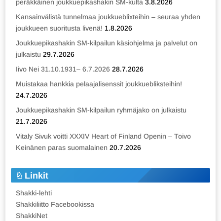
peräkkäinen joukkuepikashakin SM-kulta
3.8.2026
Kansainvälistä tunnelmaa joukkueblixteihin – seuraa yhden
joukkueen suoritusta livenä!
1.8.2026
Joukkuepikashakin SM-kilpailun käsiohjelma ja palvelut on
julkaistu
29.7.2026
Iivo Nei 31.10.1931– 6.7.2026
28.7.2026
Muistakaa hankkia pelaajalisenssit joukkuebliksteihin!
24.7.2026
Joukkuepikashakin SM-kilpailun ryhmäjako on julkaistu
21.7.2026
Vitaly Sivuk voitti XXXIV Heart of Finland Openin – Toivo
Keinänen paras suomalainen
20.7.2026
Linkit
Shakki-lehti
Shakkiliitto Facebookissa
ShakkiNet