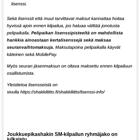
lisenssi.
Sekä lisenssit että muut tarvittavat maksut kannattaa hoitaa
hyvissä ajoin ennen kilpailua, jos haluaa välttää jonotusta
pelipaikalla.
Pelipaikan lisenssipisteeltä on mahdollista
hankkia ainoastaan kertalisenssejä sekä maksaa
seuranvaihtomaksuja.
Maksutapoina pelipaikalla käyvät
käteinen sekä MobilePay.
Myös seuran jäsenmaksun on oltava maksettu ennen kilpailuun
osallistumista
.
Yleistietoa lisensseistä on
sivulla
https://shakkiliitto.fi/shakkiliitto/lisenssi-info/
Joukkuepikashakin SM-kilpailun ryhmäjako on
julkaistu