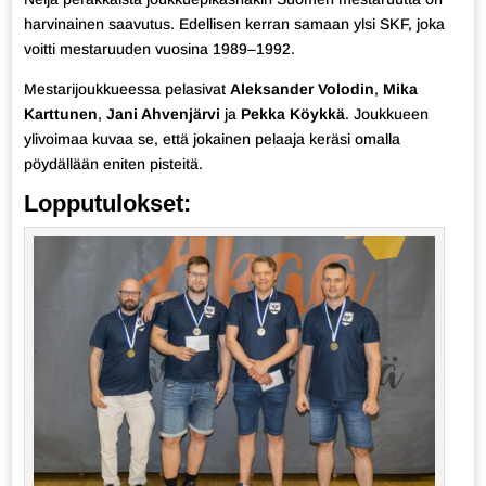
harvinainen saavutus. Edellisen kerran samaan ylsi SKF, joka
voitti mestaruuden vuosina 1989–1992.
Mestarijoukkueessa pelasivat
Aleksander Volodin
,
Mika
Karttunen
,
Jani Ahvenjärvi
ja
Pekka Köykkä
. Joukkueen
ylivoimaa kuvaa se, että jokainen pelaaja keräsi omalla
pöydällään eniten pisteitä.
Lopputulokset: