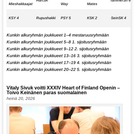
HartSK
TammerSh 6
Mieshakkaajat
Way
Mates
KSY 4
Rupushakki
PSY 5
KSK 2
SeinSK 4
Kunkin alkuryhmän joukkueet 1–4 mestaruusryhmään
Kunkin alkuryhmän joukkueet 5–8 1. sijoitusryhmään
Kunkin alkuryhmän joukkueet 9–12 2. sijoitusryhmään
Kunkin alkuryhmän joukkueet 13–16 3. sijoitusryhmään
Kunkin alkuryhmän joukkueet 17–19 4. sijoitusryhmään
Kunkin alkuryhmän joukkueet 20–22 5. sijoitusryhmään
Vitaly Sivuk voitti XXXIV Heart of Finland Openin –
Toivo Keinänen paras suomalainen
heinä 20, 2026