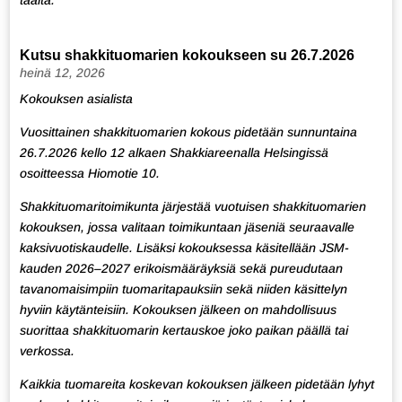
täältä
.
Kutsu shakkituomarien kokoukseen su 26.7.2026
heinä 12, 2026
Kokouksen asialista
Vuosittainen shakkituomarien kokous pidetään sunnuntaina
26.7.2026 kello 12 alkaen Shakkiareenalla Helsingissä
osoitteessa Hiomotie 10.
Shakkituomaritoimikunta järjestää vuotuisen shakkituomarien
kokouksen, jossa valitaan toimikuntaan jäseniä seuraavalle
kaksivuotiskaudelle. Lisäksi kokouksessa käsitellään JSM-
kauden 2026–2027 erikoismääräyksiä sekä pureudutaan
tavanomaisimpiin tuomaritapauksiin sekä niiden käsittelyn
hyviin käytänteisiin. Kokouksen jälkeen on mahdollisuus
suorittaa shakkituomarin kertauskoe joko paikan päällä tai
verkossa.
Kaikkia tuomareita koskevan kokouksen jälkeen pidetään lyhyt