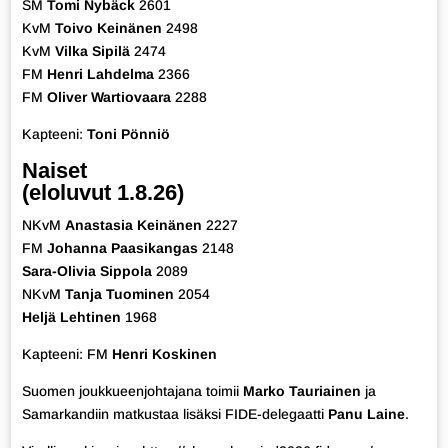
SM
Tomi Nybäck
2601
KvM
Toivo Keinänen
2498
KvM
Vilka Sipilä
2474
FM
Henri Lahdelma
2366
FM
Oliver Wartiovaara
2288
Kapteeni:
Toni Pönniö
Naiset
(eloluvut 1.8.26)
NKvM
Anastasia Keinänen
2227
FM
Johanna Paasikangas
2148
Sara-Olivia Sippola
2089
NKvM
Tanja Tuominen
2054
Heljä Lehtinen
1968
Kapteeni: FM
Henri Koskinen
Suomen joukkueenjohtajana toimii
Marko Tauriainen
ja
Samarkandiin matkustaa lisäksi FIDE-delegaatti
Panu Laine
.