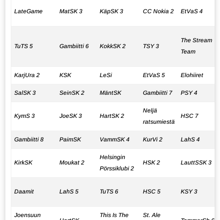
LateGame
MatSK 3
KäpSK 3
CC Nokia 2
EtVaS 4
The Stream
TuTS 5
Gambiitti 6
KokkSK 2
TSY 3
Team
KarjUra 2
KSK
LeSi
EtVaS 5
Elohiiret
SalSK 3
SeinSK 2
MäntSK
Gambiitti 7
PSY 4
Neljä
KymS 3
JoeSK 3
HartSK 2
HSC 7
ratsumiestä
Gambiitti 8
PaimSK
VammSK 4
KurVi 2
LahS 4
Helsingin
KirkSK
Moukat 2
HSK 2
LauttSSK 3
Pörssiklubi 2
Daamit
LahS 5
TuTS 6
HSC 5
KSY 3
Joensuun
This Is The
St. Ale