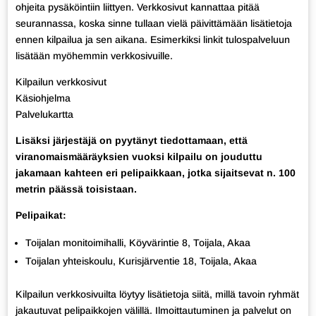
ohjeita pysäköintiin liittyen. Verkkosivut kannattaa pitää
seurannassa, koska sinne tullaan vielä päivittämään lisätietoja
ennen kilpailua ja sen aikana. Esimerkiksi linkit tulospalveluun
lisätään myöhemmin verkkosivuille.
Kilpailun verkkosivut
Käsiohjelma
Palvelukartta
Lisäksi järjestäjä on pyytänyt tiedottamaan, että
viranomaismääräyksien vuoksi kilpailu on jouduttu
jakamaan kahteen eri pelipaikkaan, jotka sijaitsevat n. 100
metrin päässä toisistaan.
Pelipaikat:
Toijalan monitoimihalli, Köyvärintie 8, Toijala, Akaa
Toijalan yhteiskoulu, Kurisjärventie 18, Toijala, Akaa
Kilpailun verkkosivuilta löytyy lisätietoja siitä, millä tavoin ryhmät
jakautuvat pelipaikkojen välillä. Ilmoittautuminen ja palvelut on