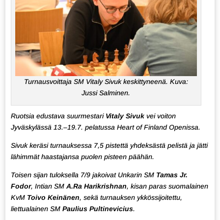
Turnausvoittaja SM Vitaly Sivuk keskittyneenä. Kuva:
Jussi Salminen.
Ruotsia edustava suurmestari
Vitaly Sivuk
vei voiton
Jyväskylässä 13.–19.7. pelatussa Heart of Finland Openissa.
Sivuk keräsi turnauksessa 7,5 pistettä yhdeksästä pelistä ja jätti
lähimmät haastajansa puolen pisteen päähän.
Toisen sijan tuloksella 7/9 jakoivat Unkarin SM
Tamas Jr.
Fodor
, Intian SM
A.Ra Harikrishnan
, kisan paras suomalainen
KvM
Toivo Keinänen
, sekä turnauksen ykkössijoitettu,
liettualainen SM
Paulius Pultinevicius
.