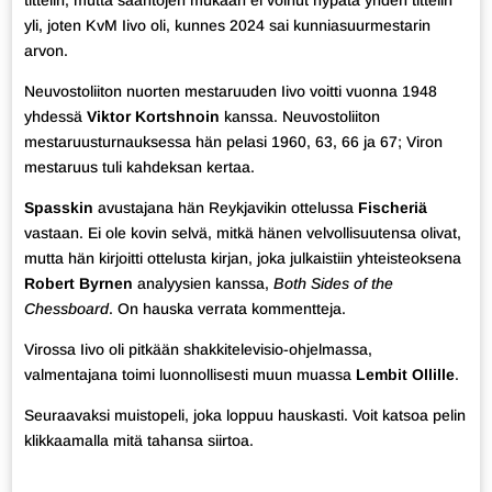
tittelin, mutta sääntöjen mukaan ei voinut hypätä yhden tittelin
yli, joten KvM Iivo oli, kunnes 2024 sai kunniasuurmestarin
arvon.
Neuvostoliiton nuorten mestaruuden Iivo voitti vuonna 1948
yhdessä
Viktor Kortshnoin
kanssa. Neuvostoliiton
mestaruusturnauksessa hän pelasi 1960, 63, 66 ja 67; Viron
mestaruus tuli kahdeksan kertaa.
Spasskin
avustajana hän Reykjavikin ottelussa
Fischeriä
vastaan. Ei ole kovin selvä, mitkä hänen velvollisuutensa olivat,
mutta hän kirjoitti ottelusta kirjan, joka julkaistiin yhteisteoksena
Robert Byrnen
analyysien kanssa,
Both Sides of the
Chessboard
. On hauska verrata kommentteja.
Virossa Iivo oli pitkään shakkitelevisio-ohjelmassa,
valmentajana toimi luonnollisesti muun muassa
Lembit Ollille
.
Seuraavaksi muistopeli, joka loppuu hauskasti. Voit katsoa pelin
klikkaamalla mitä tahansa siirtoa.