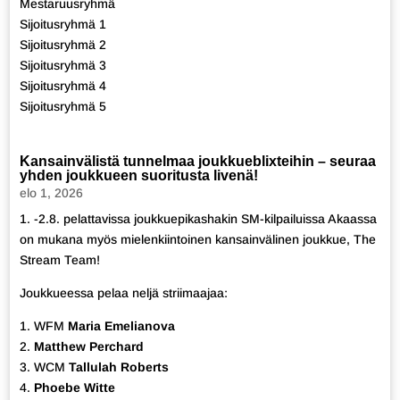
Mestaruusryhmä
Sijoitusryhmä 1
Sijoitusryhmä 2
Sijoitusryhmä 3
Sijoitusryhmä 4
Sijoitusryhmä 5
Kansainvälistä tunnelmaa joukkueblixteihin – seuraa
yhden joukkueen suoritusta livenä!
elo 1, 2026
1. -2.8. pelattavissa joukkuepikashakin SM-kilpailuissa Akaassa
on mukana myös mielenkiintoinen kansainvälinen joukkue, The
Stream Team!
Joukkueessa pelaa neljä striimaajaa:
1. WFM
Maria Emelianova
2.
Matthew Perchard
3. WCM
Tallulah Roberts
4.
Phoebe Witte