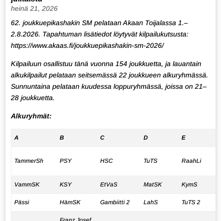
heinä 21, 2026
62. joukkuepikashakin SM pelataan Akaan Toijalassa 1.–
2.8.2026. Tapahtuman lisätiedot löytyvät kilpailukutsusta:
https://www.akaas.fi/joukkuepikashakin-sm-2026/
Kilpailuun osallistuu tänä vuonna 154 joukkuetta, ja lauantain
alkukilpailut pelataan seitsemässä 22 joukkueen alkuryhmässä.
Sunnuntaina pelataan kuudessa loppuryhmässä, joissa on 21–
28 joukkuetta.
Alkuryhmät:
A
B
C
D
E
TammerSh
PSY
HSC
TuTS
RaahLi
VammSK
KSY
EtVaS
MatSK
KymS
Pässi
HämSK
Gambiitti 2
LahS
TuTS 2
Franz Josef