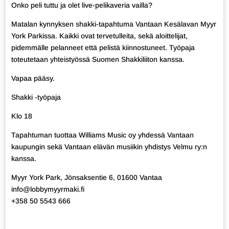
Onko peli tuttu ja olet live-pelikaveria vailla?
Matalan kynnyksen shakki-tapahtuma
Vantaan Kesälavan Myyr
York Parkissa
. Kaikki ovat tervetulleita, sekä aloittelijat,
pidemmälle pelanneet että pelistä kiinnostuneet. Työpaja
toteutetaan yhteistyössä Suomen Shakkiliiton kanssa.
Vapaa pääsy.
Shakki -työpaja
Klo 18
Tapahtuman tuottaa Williams Music oy yhdessä Vantaan
kaupungin sekä Vantaan elävän musiikin yhdistys Velmu ry:n
kanssa.
Myyr York Park, Jönsaksentie 6, 01600 Vantaa
info@lobbymyyrmaki.fi
+358 50 5543 666