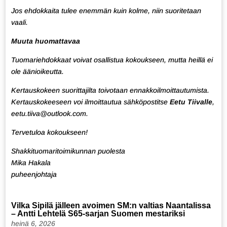
Jos ehdokkaita tulee enemmän kuin kolme, niin suoritetaan
vaali.
Muuta huomattavaa
Tuomariehdokkaat voivat osallistua kokoukseen, mutta heillä ei
ole äänioikeutta.
Kertauskokeen suorittajilta toivotaan ennakkoilmoittautumista.
Kertauskokeeseen voi ilmoittautua sähköpostitse
Eetu Tiivalle
,
eetu.tiiva@outlook.com
.
Tervetuloa kokoukseen!
Shakkituomaritoimikunnan puolesta
Mika Hakala
puheenjohtaja
Vilka Sipilä jälleen avoimen SM:n valtias Naantalissa
– Antti Lehtelä S65-sarjan Suomen mestariksi
heinä 6, 2026