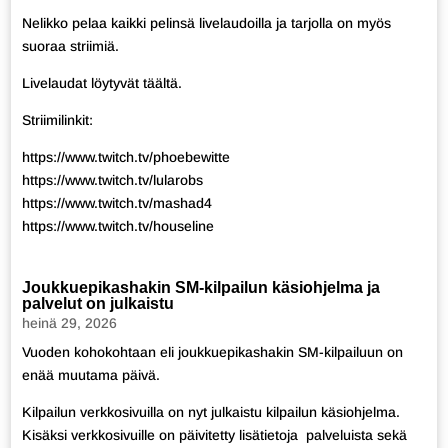
Nelikko pelaa kaikki pelinsä livelaudoilla ja tarjolla on myös
suoraa striimiä.
Livelaudat löytyvät
täältä.
Striimilinkit:
https://www.twitch.tv/phoebewitte
https://www.twitch.tv/lularobs
https://www.twitch.tv/mashad4
https://www.twitch.tv/houseline
Joukkuepikashakin SM-kilpailun käsiohjelma ja
palvelut on julkaistu
heinä 29, 2026
Vuoden kohokohtaan eli joukkuepikashakin SM-kilpailuun on
enää muutama päivä.
Kilpailun verkkosivuilla on nyt julkaistu kilpailun käsiohjelma.
Kisäksi verkkosivuille on päivitetty lisätietoja palveluista sekä