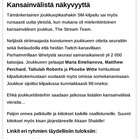
Kansainvälistä näkyvyyttä
Tämänkertainen joukkuepikashakin SM-kilpailu sai myös
runsaasti uutta yleisöä, kun mukana oli mielenkiintoinen
kansainvälinen joukkue, The Stream Team.
Neljästä striimaajasta koostuneen joukkueen otteita
seurattiin
sekä livelaudoilla että heidän Twitch-kanavillaan
.
Parhaimmillaan lähetystä seurasi samanaikaisesti yli 2 000
katsojaa. Joukkueen pelaajat
Maria Emelianova
,
Matthew
Perchard
,
Tallulah Roberts
ja
Phoebe Witte
hehkuttivat
kilpailukokemustaan vuolaasti myös omissa somekanavissaan.
Joukkue sijoittui kilpailussa kunniakkaasti 99:nneksi.
Ehkä joukkueblixteihin saadaan jatkossa lisääkin kansainvälisiä
vieraita…
Paljon onnea palkituille ja kiitokset kaikille osallistuneille. Suuret
kiitokset myös kisan järjestäneelle Akaan Shakille!
Linkit eri ryhmien täydellisiin tuloksiin: