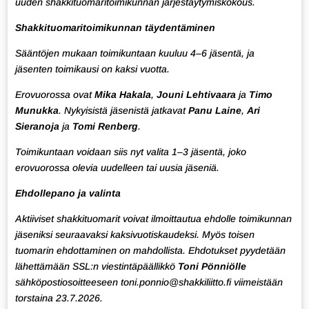
uuden shakkituomaritoimikunnan järjestäytymiskokous.
Shakkituomaritoimikunnan täydentäminen
Sääntöjen mukaan toimikuntaan kuuluu 4–6 jäsentä, ja
jäsenten toimikausi on kaksi vuotta.
Erovuorossa ovat
Mika Hakala
,
Jouni Lehtivaara
ja
Timo
Munukka
. Nykyisistä jäsenistä jatkavat
Panu Laine
,
Ari
Sieranoja
ja
Tomi Renberg
.
Toimikuntaan voidaan siis nyt valita 1–3 jäsentä, joko
erovuorossa olevia uudelleen tai uusia jäseniä.
Ehdollepano ja valinta
Aktiiviset shakkituomarit voivat ilmoittautua ehdolle toimikunnan
jäseniksi seuraavaksi kaksivuotiskaudeksi. Myös toisen
tuomarin ehdottaminen on mahdollista. Ehdotukset pyydetään
lähettämään SSL:n viestintäpäällikkö
Toni Pönniölle
sähköpostiosoitteeseen
toni.ponnio@shakkiliitto.fi
viimeistään
torstaina 23.7.2026.