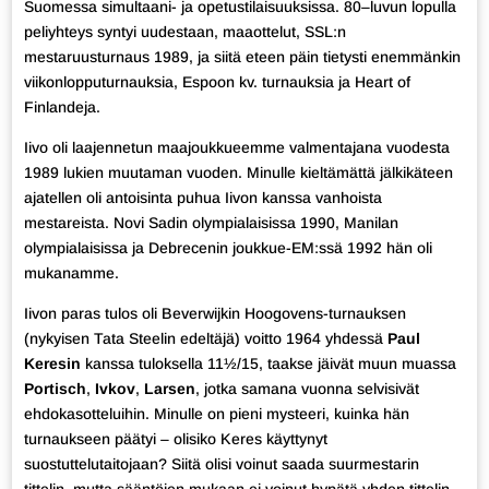
Suomessa simultaani- ja opetustilaisuuksissa. 80–luvun lopulla
peliyhteys syntyi uudestaan, maaottelut, SSL:n
mestaruusturnaus 1989, ja siitä eteen päin tietysti enemmänkin
viikonlopputurnauksia, Espoon kv. turnauksia ja Heart of
Finlandeja.
Iivo oli laajennetun maajoukkueemme valmentajana vuodesta
1989 lukien muutaman vuoden. Minulle kieltämättä jälkikäteen
ajatellen oli antoisinta puhua Iivon kanssa vanhoista
mestareista. Novi Sadin olympialaisissa 1990, Manilan
olympialaisissa ja Debrecenin joukkue-EM:ssä 1992 hän oli
mukanamme.
Iivon paras tulos oli Beverwijkin Hoogovens-turnauksen
(nykyisen Tata Steelin edeltäjä) voitto 1964 yhdessä
Paul
Keresin
kanssa tuloksella 11½/15, taakse jäivät muun muassa
Portisch
,
Ivkov
,
Larsen
, jotka samana vuonna selvisivät
ehdokasotteluihin. Minulle on pieni mysteeri, kuinka hän
turnaukseen päätyi – olisiko Keres käyttynyt
suostuttelutaitojaan? Siitä olisi voinut saada suurmestarin