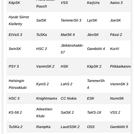
KäpSK
VSS
KarjUra
Aatos 3
Rauch
Hyvät Siirrot
SalSK
TammerSh 3
LprSK
JoeSK
Kielletty
EtVaS 3
TuSKa
MatSK 4
JärvSK
Pässi 2
Jätkänshakki-
SeinSK
HSC 2
Gambiitti 4
KurVi
57
PSY 3
VammSK 2
HSK
KäpSK 2
Pitkäaikaisnuo
Helsingin
TammerSh
KymS 2
LahS 2
VammSK 3
Pörssiklubi
4
HSC 3
Knightmares
CC Nokia
ESK
NurmSK
Atleettien
KS-58 2
SalSK 2
TaKS-18
VSS 2
Klubi
TuSKa 2
RampKa
LauttSSK 2
OSS
Gambiitti 5