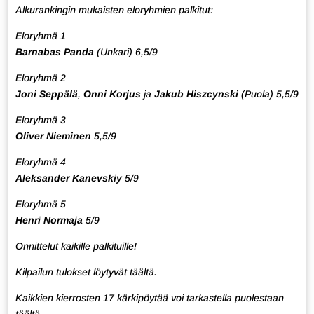
Alkurankingin mukaisten eloryhmien palkitut:
Eloryhmä 1
Barnabas Panda
(Unkari) 6,5/9
Eloryhmä 2
Joni Seppälä
,
Onni Korjus
ja
Jakub Hiszcynski
(Puola) 5,5/9
Eloryhmä 3
Oliver Nieminen
5,5/9
Eloryhmä 4
Aleksander Kanevskiy
5/9
Eloryhmä 5
Henri Normaja
5/9
Onnittelut kaikille palkituille!
Kilpailun tulokset löytyvät
täältä
.
Kaikkien kierrosten 17 kärkipöytää voi tarkastella puolestaan