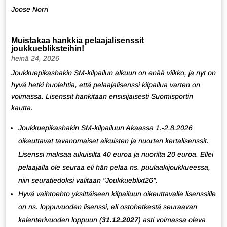
Joose Norri
Muistakaa hankkia pelaajalisenssit
joukkuebliksteihin!
heinä 24, 2026
Joukkuepikashakin SM-kilpailun alkuun on enää viikko, ja nyt on
hyvä hetki huolehtia, että pelaajalisenssi kilpailua varten on
voimassa. Lisenssit hankitaan ensisijaisesti
Suomisportin
kautta.
Joukkuepikashakin SM-kilpailuun Akaassa 1.-2.8.2026
oikeuttavat tavanomaiset aikuisten ja nuorten kertalisenssit.
Lisenssi maksaa aikuisilta 40 euroa ja nuorilta 20 euroa. Ellei
pelaajalla ole seuraa eli hän pelaa ns. puulaakijoukkueessa,
niin seuratiedoksi valitaan ”Joukkueblixt26”.
Hyvä vaihtoehto yksittäiseen kilpailuun oikeuttavalle lisenssille
on ns. loppuvuoden lisenssi, eli ostohetkestä seuraavan
kalenterivuoden loppuun (
31.12.2027
) asti voimassa oleva