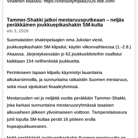
Virallinen kisasivu:
https://chessolympiad2026.fide.com/
Tammer-Shakki jatkoi mestaruusputkeaan – neljäs
peräkkäinen joukkuepikashakin SM-kulta
elo 3, 2026
Suomalaisten shakinpelaajien oma Jukolan viesti,
joukkuepikashakin SM-kilpailut, käytiin viikonvaihteessa (1.-2.8.)
Akaassa. Järjestyksessään jo 62.joukkueblixteihin osallistui
kaikkiaan 154 nelihenkistä joukkuetta.
Perinteiseen tapaan kilpailu käynnistyi lauantaina
alkukarsinnoilla, ja sunnuntaina ratkaistiin Suomen mestaruus,
sekä muut sijoitukset finaaliryhmissä.
Mestaruuden vei jo neljättä vuotta peräkkäin Tammer-Shakki,
joka karkasi sunnuntaina mestaruusryhmässä tasaisen
alkuvaiheen jälkeen ylivoimaiseen voittoon. Tamperelaisseura
juhli lopulta SM-kultaa peräti 16 pisteen erolla
hopeajoukkueeseen.
Neljä peräkkäistä joukkuepikashakin Suomen mestaruutta on