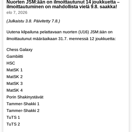
Nuorten JSM:ään on ilmoittautunut 14 joukkuetta –
ilmoittautuminen on mahdollista vielä 9.8. saakka!
elo 7, 2026
(Julkaistu 3.8. Päivitetty 7.8.)
Uutena kilpailuna pelattavaan nuorten (U16) JSM:ään on
ilmoittautunut määräaikaan 31.7. mennessä 12 joukkuetta:
Chess Galaxy
Gambiitti
HSC
MatSK 1
MatSK 2
MatSK 3
MatSK 4
Porin Shakinystävät
Tammer-Shakki 1
Tammer-Shakki 2
TuTS 1
TuTS 2