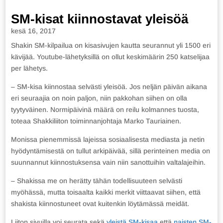
SM-kisat kiinnostavat yleisöä
kesä 16, 2017
Shakin SM-kilpailua on kisasivujen kautta seurannut yli 1500 eri
kävijää. Youtube-lähetyksillä on ollut keskimäärin 250 katselijaa
per lähetys.
– SM-kisa kiinnostaa selvästi yleisöä. Jos neljän päivän aikana
eri seuraajia on noin paljon, niin pakkohan siihen on olla
tyytyväinen. Normipäivinä määrä on reilu kolmannes tuosta,
toteaa Shakkiliiton toiminnanjohtaja Marko Tauriainen.
Monissa pienemmissä lajeissa sosiaalisesta mediasta ja netin
hyödyntämisestä on tullut arkipäivää, sillä perinteinen media on
suunnannut kiinnostuksensa vain niin sanottuihin valtalajeihin.
– Shakissa me on herätty tähän todellisuuteen selvästi
myöhässä, mutta toisaalta kaikki merkit viittaavat siihen, että
shakista kiinnostuneet ovat kuitenkin löytämässä meidät.
Liiton sivuilla voi seurata sekä
yleistä SM-kisaa
että
naisten SM-