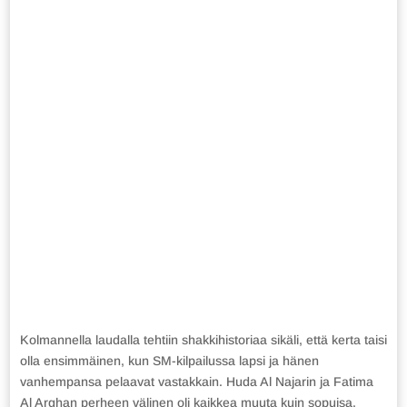
Kolmannella laudalla tehtiin shakkihistoriaa sikäli, että kerta taisi
olla ensimmäinen, kun SM-kilpailussa lapsi ja hänen
vanhempansa pelaavat vastakkain. Huda Al Najarin ja Fatima
Al Arghan perheen välinen oli kaikkea muuta kuin sopuisa.