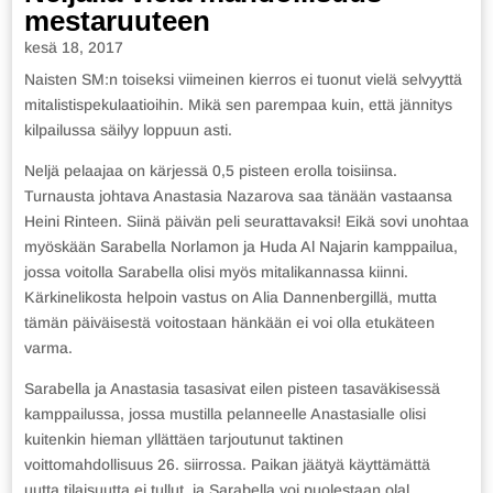
mestaruuteen
kesä 18, 2017
Naisten SM:n toiseksi viimeinen kierros ei tuonut vielä selvyyttä
mitalistispekulaatioihin. Mikä sen parempaa kuin, että jännitys
kilpailussa säilyy loppuun asti.
Neljä pelaajaa on kärjessä 0,5 pisteen erolla toisiinsa.
Turnausta johtava Anastasia Nazarova saa tänään vastaansa
Heini Rinteen. Siinä päivän peli seurattavaksi! Eikä sovi unohtaa
myöskään Sarabella Norlamon ja Huda Al Najarin kamppailua,
jossa voitolla Sarabella olisi myös mitalikannassa kiinni.
Kärkinelikosta helpoin vastus on Alia Dannenbergillä, mutta
tämän päiväisestä voitostaan hänkään ei voi olla etukäteen
varma.
Sarabella ja Anastasia tasasivat eilen pisteen tasaväkisessä
kamppailussa, jossa mustilla pelanneelle Anastasialle olisi
kuitenkin hieman yllättäen tarjoutunut taktinen
voittomahdollisuus 26. siirrossa. Paikan jäätyä käyttämättä
uutta tilaisuutta ei tullut, ja Sarabella voi puolestaan olal