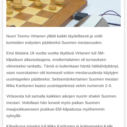
Nuori Teemu Virtanen yllätti kaikki täydellisesti ja voitti
komeiden esitysten päätteeksi Suomen mestaruuden.
Ensi tiistaina 18 vuotta vuotta täyttävä Virtanen tuli SM-
kilpailuun altavastaajana, ensikertalainen oli turnauksen
viimeiseksi rankattu. Tämä ei kuitenkaan häntä hätkähdyttänyt,
vaan nuorukainen otti komeasti voiton mestaruudesta käytyjen
uusintapelien päätteeksi. Seitsemänkertainen Suomen mestari
Mika Karttunen kaatui uusintapeleissä selvin numeroin 2-0.
Virtasesta tuli samalla kaikkien aikojen nuorin shakin Suomen
mestari. Voitollaan hän lunasti myös paikan Suomen
maajoukkueeseen joukkue-EM-kilpailussa myöhemmin
syksyllä-
Kilpailussa toiseksi tuli Mika Karttunen ja kolmanneksi Kalle