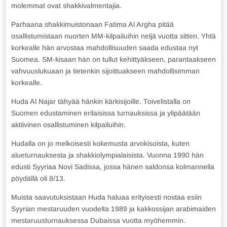
molemmat ovat shakkivalmentajia.
Parhaana shakkimuistonaan Fatima Al Argha pitää
osallistumistaan nuorten MM-kilpailuihin neljä vuotta sitten. Yhtä
korkealle hän arvostaa mahdollisuuden saada edustaa nyt
Suomea. SM-kisaan hän on tullut kehittyäkseen, parantaakseen
vahvuuslukuaan ja tietenkin sijoittuakseen mahdollisimman
korkealle.
Huda Al Najar tähyää hänkin kärkisijoille. Toivelistalla on
Suomen edustaminen erilaisissa turnauksissa ja ylipäätään
aktiivinen osallistuminen kilpailuihin.
Hudalla on jo melkoisesti kokemusta arvokisoista, kuten
alueturnauksesta ja shakkiolympialaisista. Vuonna 1990 hän
edusti Syyriaa Novi Sadissa, jossa hänen saldonsa kolmannella
pöydällä oli 8/13.
Muista saavutuksistaan Huda haluaa erityisesti nostaa esiin
Syyrian mestaruuden vuodelta 1989 ja kakkossijan arabimaiden
mestaruusturnauksessa Dubaissa vuotta myöhemmin.