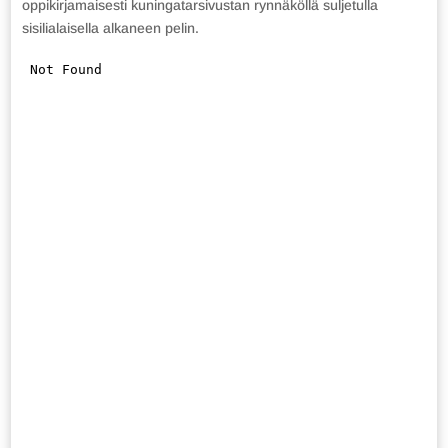
oppikirjamaisesti kuningatarsivustan rynnäköllä suljetulla
sisilialaisella alkaneen pelin.