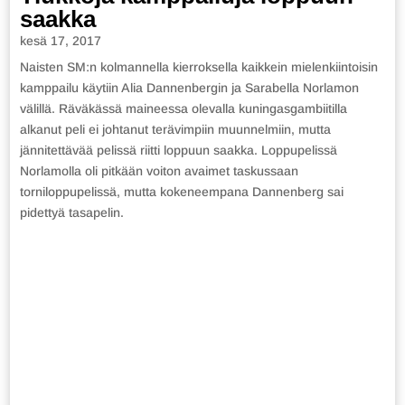
saakka
kesä 17, 2017
Naisten SM:n kolmannella kierroksella kaikkein mielenkiintoisin
kamppailu käytiin Alia Dannenbergin ja Sarabella Norlamon
välillä. Räväkässä maineessa olevalla kuningasgambiitilla
alkanut peli ei johtanut terävimpiin muunnelmiin, mutta
jännitettävää pelissä riitti loppuun saakka. Loppupelissä
Norlamolla oli pitkään voiton avaimet taskussaan
torniloppupelissä, mutta kokeneempana Dannenberg sai
pidettyä tasapelin.