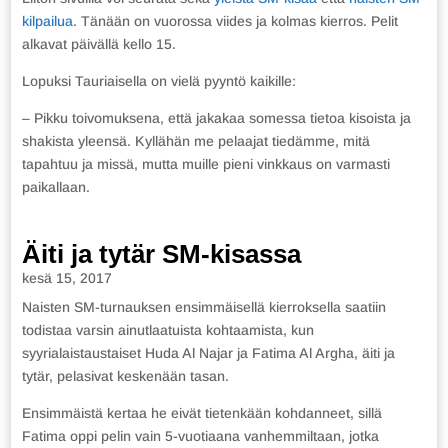
kilpailua
. Tänään on vuorossa viides ja kolmas kierros. Pelit
alkavat päivällä kello 15.
Lopuksi Tauriaisella on vielä pyyntö kaikille:
– Pikku toivomuksena, että jakakaa somessa tietoa kisoista ja
shakista yleensä. Kyllähän me pelaajat tiedämme, mitä
tapahtuu ja missä, mutta muille pieni vinkkaus on varmasti
paikallaan.
Äiti ja tytär SM-kisassa
kesä 15, 2017
Naisten SM-turnauksen ensimmäisellä kierroksella saatiin
todistaa varsin ainutlaatuista kohtaamista, kun
syyrialaistaustaiset Huda Al Najar ja Fatima Al Argha, äiti ja
tytär, pelasivat keskenään tasan.
Ensimmäistä kertaa he eivät tietenkään kohdanneet, sillä
Fatima oppi pelin vain 5-vuotiaana vanhemmiltaan, jotka