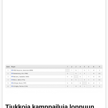
Tiukkoja kamppailuja loppuun