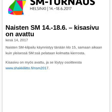
Naisten SM 14.-18.6. – kisasivu
on avattu
kesä 14, 2017
Naisten SM-kilpailu käynnistyy tänään klo 15, samaan aikaan
kuin yleisessä SM:ssä pelataan kolmatta kierrosta.
Kisasivu on myös avattu, ja se löytyy osoitteesta
www.shakkiliitto.fi/nsm201
7.