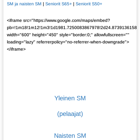
SM ja naisten SM
|
Seniorit S65+
|
Seniorit S50+
<iframe src="https://www.google.com/maps/embed?
pb=!1m18!1m12!1m3!1d1981.7250083867978!2d24.87391361587507
width="600" height="450" style="border:0;" allowfullscreen=""
loading="lazy" referrerpolicy="no-referrer-when-downgrade">
</iframe>
Yleinen SM
(pelaajat)
Naisten SM