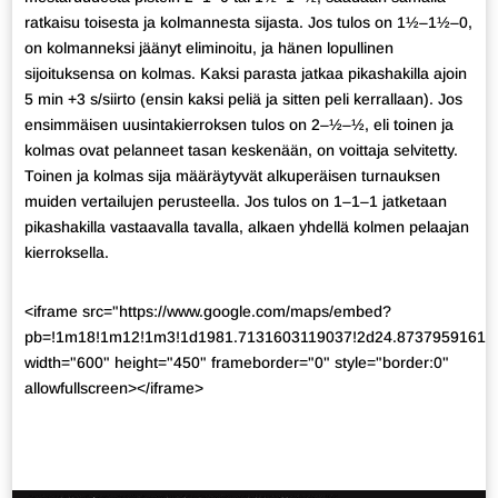
ratkaisu toisesta ja kolmannesta sijasta. Jos tulos on 1½–1½–0,
on kolmanneksi jäänyt eliminoitu, ja hänen lopullinen
sijoituksensa on kolmas. Kaksi parasta jatkaa pikashakilla ajoin
5 min +3 s/siirto (ensin kaksi peliä ja sitten peli kerrallaan). Jos
ensimmäisen uusintakierroksen tulos on 2–½–½, eli toinen ja
kolmas ovat pelanneet tasan keskenään, on voittaja selvitetty.
Toinen ja kolmas sija määräytyvät alkuperäisen turnauksen
muiden vertailujen perusteella. Jos tulos on 1–1–1 jatketaan
pikashakilla vastaavalla tavalla, alkaen yhdellä kolmen pelaajan
kierroksella.
<iframe src="https://www.google.com/maps/embed?
pb=!1m18!1m12!1m3!1d1981.7131603119037!2d24.8737959161084
width="600" height="450" frameborder="0" style="border:0"
allowfullscreen></iframe>