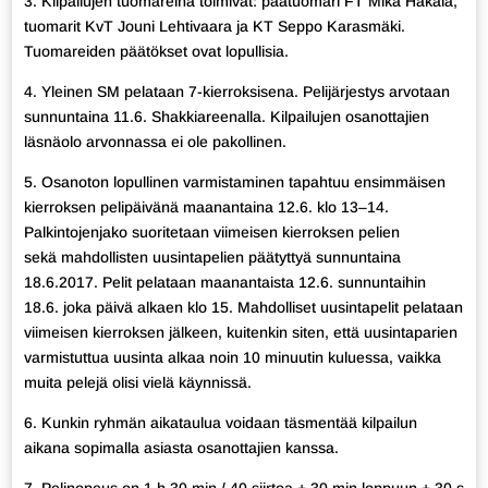
3. Kilpailujen tuomareina toimivat: päätuomari FT Mika Hakala,
tuomarit KvT Jouni Lehtivaara ja KT Seppo Karasmäki.
Tuomareiden päätökset ovat lopullisia.
4. Yleinen SM pelataan 7-kierroksisena. Pelijärjestys arvotaan
sunnuntaina 11.6. Shakkiareenalla. Kilpailujen osanottajien
läsnäolo arvonnassa ei ole pakollinen.
5. Osanoton lopullinen varmistaminen tapahtuu ensimmäisen
kierroksen pelipäivänä maanantaina 12.6. klo 13–14.
Palkintojenjako suoritetaan viimeisen kierroksen pelien
sekä mahdollisten uusintapelien päätyttyä sunnuntaina
18.6.2017. Pelit pelataan maanantaista 12.6. sunnuntaihin
18.6. joka päivä alkaen klo 15. Mahdolliset uusintapelit pelataan
viimeisen kierroksen jälkeen, kuitenkin siten, että uusintaparien
varmistuttua uusinta alkaa noin 10 minuutin kuluessa, vaikka
muita pelejä olisi vielä käynnissä.
6. Kunkin ryhmän aikataulua voidaan täsmentää kilpailun
aikana sopimalla asiasta osanottajien kanssa.
7. Pelinopeus on 1 h 30 min / 40 siirtoa + 30 min loppuun + 30 s