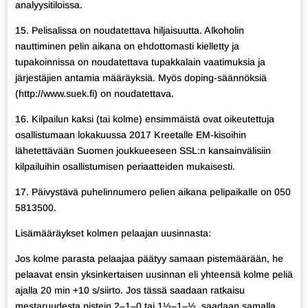
analyysitiloissa.
15. Pelisalissa on noudatettava hiljaisuutta. Alkoholin
nauttiminen pelin aikana on ehdottomasti kielletty ja
tupakoinnissa on noudatettava tupakkalain vaatimuksia ja
järjestäjien antamia määräyksiä. Myös doping-säännöksiä
(http://www.suek.fi) on noudatettava.
16. Kilpailun kaksi (tai kolme) ensimmäistä ovat oikeutettuja
osallistumaan lokakuussa 2017 Kreetalle EM-kisoihin
lähetettävään Suomen joukkueeseen SSL:n kansainvälisiin
kilpailuihin osallistumisen periaatteiden mukaisesti.
17. Päivystävä puhelinnumero pelien aikana pelipaikalle on 050
5813500.
Lisämääräykset kolmen pelaajan uusinnasta:
Jos kolme parasta pelaajaa päätyy samaan pistemäärään, he
pelaavat ensin yksinkertaisen uusinnan eli yhteensä kolme peliä
ajalla 20 min +10 s/siirto. Jos tässä saadaan ratkaisu
mestaruudesta pistein 2–1–0 tai 1½–1–½, saadaan samalla