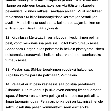
tilanne on edelleen tasan, jatketaan yksittäisten pikapelien
pelaamista, kunnes ratkaisu saadaan aikaan. Muut sijoitukset
ratkaistaan SM-kilpailumääräyksissä kerrottujen vertailujen
avulla. Mahdollisesta uusinnasta kolmen pelaajan kesken on
erillinen osa näissä määräyksissä.
12. Kilpailussa käytettävät vertailut ovat: keskinäinen peli tai
pelit, voitot keskinäisissä peleissä, voitot koko turnauksessa,
Sonneborn-Berger, tulos poistamalla heikoin pisteryhmä, sitten
poistamalla seuraavaksi heikoin pisteryhmä jne., suoritusluku
turnauksessa.
13. Mestari saa SM-kiertopalkinnon vuodeksi haltuunsa.
Kilpailun kolme parasta palkitaan SM-mitalein.
14. Pelaajat eivät pelin kestäessä saa poistua pelialueelta
(Hiomotie 10:n rakennus ja ulko-oven edusta) ilman tuomarin
lupaa. Siirtovuorossa oleva pelaaja ei saa poistua pelisalista
ilman tuomarin lupaa. Pelaajan, jonka peli on käynnissä, ei ole
sallittu osallistua pelien kommentoimiseen esimerkiksi