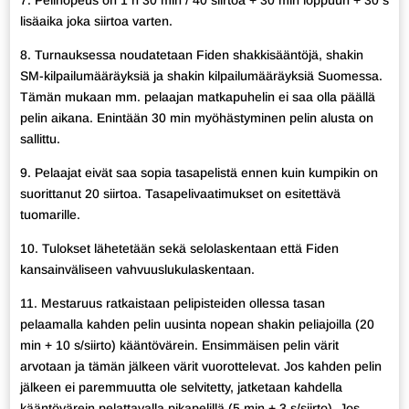
lisäaika joka siirtoa varten.
8. Turnauksessa noudatetaan Fiden shakkisääntöjä, shakin
SM-kilpailumääräyksiä ja shakin kilpailumääräyksiä Suomessa.
Tämän mukaan mm. pelaajan matkapuhelin ei saa olla päällä
pelin aikana. Enintään 30 min myöhästyminen pelin alusta on
sallittu.
9. Pelaajat eivät saa sopia tasapelistä ennen kuin kumpikin on
suorittanut 20 siirtoa. Tasapelivaatimukset on esitettävä
tuomarille.
10. Tulokset lähetetään sekä selolaskentaan että Fiden
kansainväliseen vahvuuslukulaskentaan.
11. Mestaruus ratkaistaan pelipisteiden ollessa tasan
pelaamalla kahden pelin uusinta nopean shakin peliajoilla (20
min + 10 s/siirto) kääntövärein. Ensimmäisen pelin värit
arvotaan ja tämän jälkeen värit vuorottelevat. Jos kahden pelin
jälkeen ei paremmuutta ole selvitetty, jatketaan kahdella
kääntövärein pelattavalla pikapelillä (5 min + 3 s/siirto). Jos