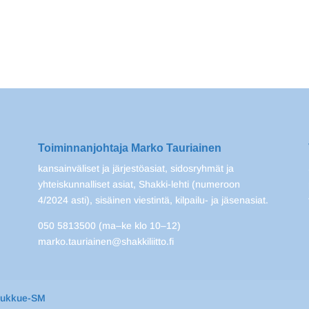
Toiminnanjohtaja Marko Tauriainen
kansainväliset ja järjestöasiat, sidosryhmät ja
yhteiskunnalliset asiat, Shakki-lehti (numeroon
4/2024 asti), sisäinen viestintä, kilpailu- ja jäsenasiat.
050 5813500 (ma–ke klo 10–12)
marko.tauriainen@shakkiliitto.fi
oukkue-SM