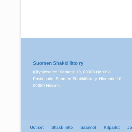
Suomen Shakkiliitto ry
Käyntiosoite: Hiomotie 10, 00380 Helsinki
Postiosoite: Suomen Shakkiliitto ry, Hiomotie 10,
00380 Helsinki
Uutiset
Shakkiliitto
Säännöt
Kilpailut
J