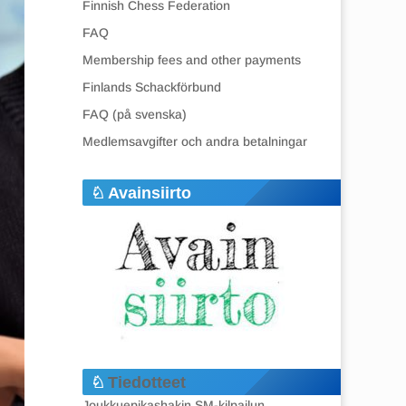
Finnish Chess Federation
FAQ
Membership fees and other payments
Finlands Schackförbund
FAQ (på svenska)
Medlemsavgifter och andra betalningar
Avainsiirto
Tiedotteet
Joukkuepikashakin SM-kilpailun