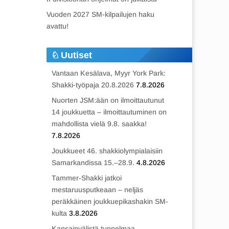
Vuoden 2027 SM-kilpailujen haku
avattu!
Uutiset
Vantaan Kesälava, Myyr York Park:
Shakki-työpaja 20.8.2026
7.8.2026
Nuorten JSM:ään on ilmoittautunut
14 joukkuetta – ilmoittautuminen on
mahdollista vielä 9.8. saakka!
7.8.2026
Joukkueet 46. shakkiolympialaisiin
Samarkandissa 15.–28.9.
4.8.2026
Tammer-Shakki jatkoi
mestaruusputkeaan – neljäs
peräkkäinen joukkuepikashakin SM-
kulta
3.8.2026
Kansainvälistä tunnelmaa