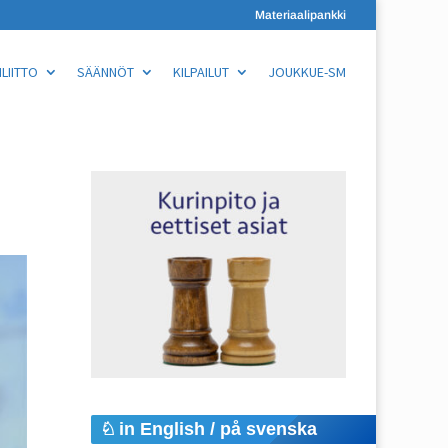
Materiaalipankki
LIITTO
SÄÄNNÖT
KILPAILUT
JOUKKUE-SM
in English / på svenska