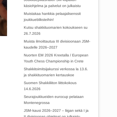
käsiohjelma ja palvelut on julkaistu
Muistakaa hankkia pelaajalisenssit
joukkuebliksteihin!
Kutsu shakkituomarien kokoukseen su
26.7.2026
Muista ilmoittautua III divisioonaan JSM-
kaudelle 2026–2027
Nuorten EM 2026 Kreetalla / European
Youth Chess Championship in Crete
Shakkitoimitsijakurssi verkossa la 13.6.
ja shakkituomarien kertauskoe
Suomen Shakkiliiton liittokokous
14.6.2026
Seurajoukkueiden eurocup pelataan
Montenegrossa
JSM-kausi 2026–2027 – liigan sekä I ja
II divisioonan ohjelmat on julkaistu