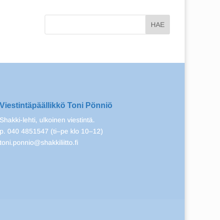
Viestintäpäällikkö Toni Pönniö
Shakki-lehti, ulkoinen viestintä.
p. 040 4851547 (ti–pe klo 10–12)
toni.ponnio@shakkiliitto.fi