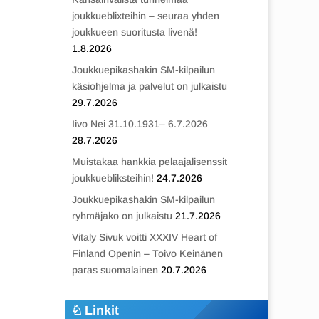
joukkueblixteihin – seuraa yhden
joukkueen suoritusta livenä!
1.8.2026
Joukkuepikashakin SM-kilpailun
käsiohjelma ja palvelut on julkaistu
29.7.2026
Iivo Nei 31.10.1931– 6.7.2026
28.7.2026
Muistakaa hankkia pelaajalisenssit
joukkuebliksteihin!
24.7.2026
Joukkuepikashakin SM-kilpailun
ryhmäjako on julkaistu
21.7.2026
Vitaly Sivuk voitti XXXIV Heart of
Finland Openin – Toivo Keinänen
paras suomalainen
20.7.2026
Linkit