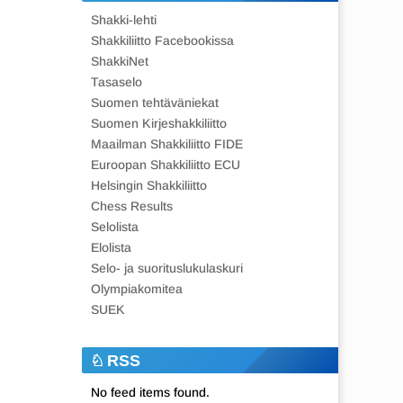
Shakki-lehti
Shakkiliitto Facebookissa
ShakkiNet
Tasaselo
Suomen tehtäväniekat
Suomen Kirjeshakkiliitto
Maailman Shakkiliitto FIDE
Euroopan Shakkiliitto ECU
Helsingin Shakkiliitto
Chess Results
Selolista
Elolista
Selo- ja suorituslukulaskuri
Olympiakomitea
SUEK
RSS
No feed items found.