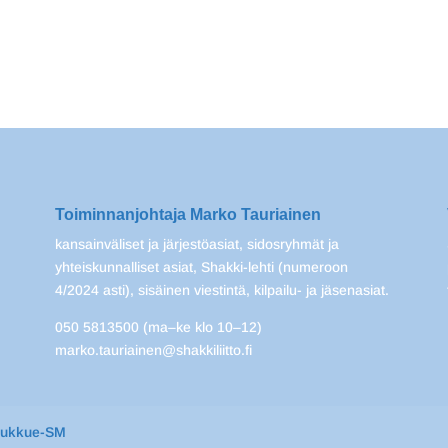
Toiminnanjohtaja Marko Tauriainen
kansainväliset ja järjestöasiat, sidosryhmät ja
yhteiskunnalliset asiat, Shakki-lehti (numeroon
4/2024 asti), sisäinen viestintä, kilpailu- ja jäsenasiat.
050 5813500 (ma–ke klo 10–12)
marko.tauriainen@shakkiliitto.fi
oukkue-SM