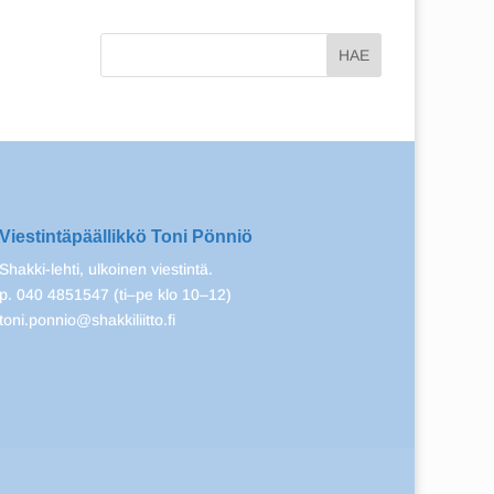
Viestintäpäällikkö Toni Pönniö
Shakki-lehti, ulkoinen viestintä.
p. 040 4851547 (ti–pe klo 10–12)
toni.ponnio@shakkiliitto.fi