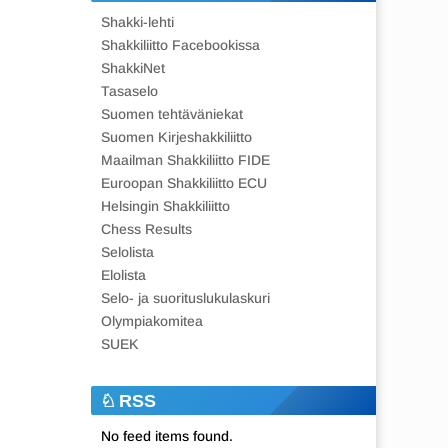
Shakki-lehti
Shakkiliitto Facebookissa
ShakkiNet
Tasaselo
Suomen tehtäväniekat
Suomen Kirjeshakkiliitto
Maailman Shakkiliitto FIDE
Euroopan Shakkiliitto ECU
Helsingin Shakkiliitto
Chess Results
Selolista
Elolista
Selo- ja suorituslukulaskuri
Olympiakomitea
SUEK
RSS
No feed items found.