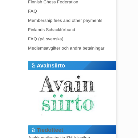
Finnish Chess Federation
FAQ
Membership fees and other payments
Finlands Schackförbund
FAQ (på svenska)
Medlemsavgifter och andra betalningar
Avainsiirto
Tiedotteet
Joukkuepikashakin SM-kilpailun