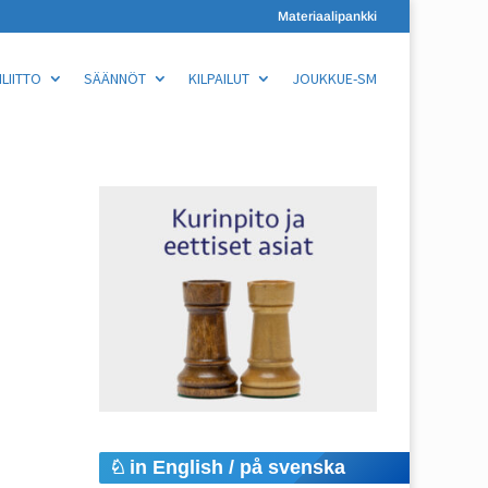
Materiaalipankki
LIITTO
SÄÄNNÖT
KILPAILUT
JOUKKUE-SM
in English / på svenska