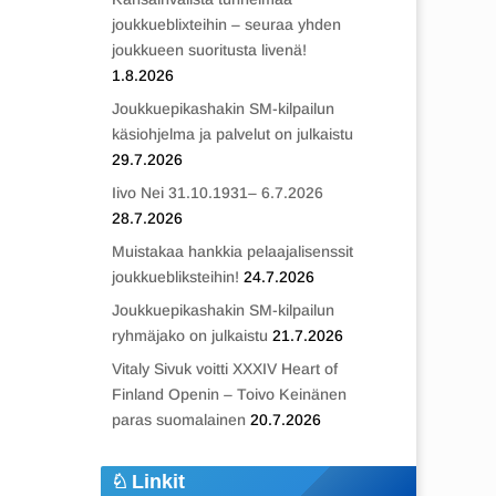
joukkueblixteihin – seuraa yhden
joukkueen suoritusta livenä!
1.8.2026
Joukkuepikashakin SM-kilpailun
käsiohjelma ja palvelut on julkaistu
29.7.2026
Iivo Nei 31.10.1931– 6.7.2026
28.7.2026
Muistakaa hankkia pelaajalisenssit
joukkuebliksteihin!
24.7.2026
Joukkuepikashakin SM-kilpailun
ryhmäjako on julkaistu
21.7.2026
Vitaly Sivuk voitti XXXIV Heart of
Finland Openin – Toivo Keinänen
paras suomalainen
20.7.2026
Linkit