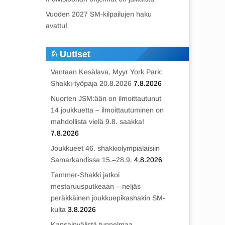
Vuoden 2027 SM-kilpailujen haku
avattu!
Uutiset
Vantaan Kesälava, Myyr York Park:
Shakki-työpaja 20.8.2026
7.8.2026
Nuorten JSM:ään on ilmoittautunut
14 joukkuetta – ilmoittautuminen on
mahdollista vielä 9.8. saakka!
7.8.2026
Joukkueet 46. shakkiolympialaisiin
Samarkandissa 15.–28.9.
4.8.2026
Tammer-Shakki jatkoi
mestaruusputkeaan – neljäs
peräkkäinen joukkuepikashakin SM-
kulta
3.8.2026
Kansainvälistä tunnelmaa