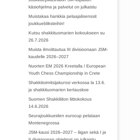
käsiohjelma ja palvelut on julkaistu
Muistakaa hankkia pelaajalisenssit
joukkuebliksteihin!
Kutsu shakkituomarien kokoukseen su
26.7.2026
Muista ilmoittautua III divisioonaan JSM-
kaudelle 2026–2027
Nuorten EM 2026 Kreetalla / European
Youth Chess Championship in Crete
Shakkitoimitsijakurssi verkossa la 13.6.
ja shakkituomarien kertauskoe
Suomen Shakkiliiton liittokokous
14.6.2026
Seurajoukkueiden eurocup pelataan
Montenegrossa
JSM-kausi 2026–2027 – liigan sekä I ja
II divisioonan ohjelmat on julkaistu