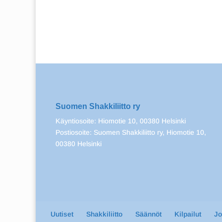
Suomen Shakkiliitto ry
Käyntiosoite: Hiomotie 10, 00380 Helsinki
Postiosoite: Suomen Shakkiliitto ry, Hiomotie 10,
00380 Helsinki
Uutiset
Shakkiliitto
Säännöt
Kilpailut
J