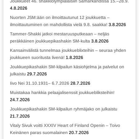
Joukkueet 46. shakkiolympialaisiin Samarkandissa 15.–28.9.
4.8.2026
Nuorten JSM:ään on ilmoittautunut 12 joukkuetta –
ilmoittautuminen on mahdollista vielä 9.8. saakka!
3.8.2026
Tammer-Shakki jatkoi mestaruusputkeaan – neljäs
peräkkäinen joukkuepikashakin SM-kulta
3.8.2026
Kansainvälistä tunnelmaa joukkueblixteihin – seuraa yhden
joukkueen suoritusta livenä!
1.8.2026
Joukkuepikashakin SM-kilpailun käsiohjelma ja palvelut on
julkaistu
29.7.2026
Iivo Nei 31.10.1931– 6.7.2026
28.7.2026
Muistakaa hankkia pelaajalisenssit joukkuebliksteihin!
24.7.2026
Joukkuepikashakin SM-kilpailun ryhmäjako on julkaistu
21.7.2026
Vitaly Sivuk voitti XXXIV Heart of Finland Openin – Toivo
Keinänen paras suomalainen
20.7.2026