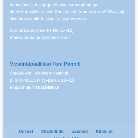
kansainväliset ja järjestöasiat, sidosryhmät ja
yhteiskunnalliset asiat, Shakki-lehti (numeroon 4/2024 asti),
sisäinen viestintä, kilpailu- ja jäsenasiat.
050 5813500 (ma–ke klo 10–12)
marko.tauriainen@shakkiliitto.fi
Viestintäpäällikkö Toni Pönniö
Shakki-lehti, ulkoinen viestintä.
p. 040 4851547 (ti–pe klo 10–12)
toni.ponnio@shakkiliitto.fi
Uutiset
Shakkiliitto
Säännöt
Kilpailut