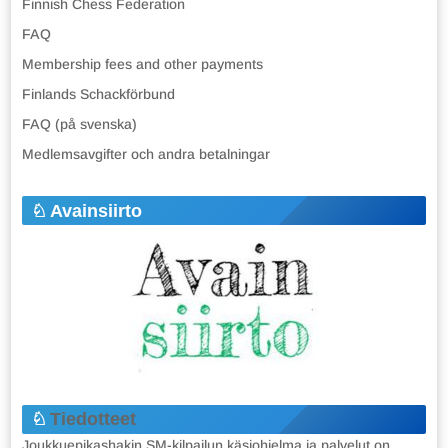
Finnish Chess Federation
FAQ
Membership fees and other payments
Finlands Schackförbund
FAQ (på svenska)
Medlemsavgifter och andra betalningar
Avainsiirto
Tiedotteet
Joukkuepikashakin SM-kilpailun käsiohjelma ja palvelut on